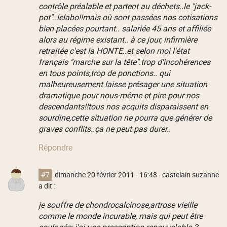
contrôle préalable et partent au déchets..le "jack-
pot"..lelabo!!mais où sont passées nos cotisations
bien placées pourtant.. salariée 45 ans et affiliée
alors au régime existant.. à ce jour, infirmière
retraitée c'est la HONTE..et selon moi l'état
français "marche sur la tête".trop d'incohérences
en tous points,trop de ponctions.. qui
malheureusement laisse présager une situation
dramatique pour nous-même et pire pour nos
descendants!!tous nos acquits disparaissent en
sourdine,cette situation ne pourra que générer de
graves conflits..ça ne peut pas durer..
Répondre
#7
dimanche 20 février 2011 - 16:48
- castelain suzanne
a dit :
je souffre de chondrocalcinose,artrose vieille
comme le monde incurable, mais qui peut être
soulagée; j'ai une prescription renouvelable 3