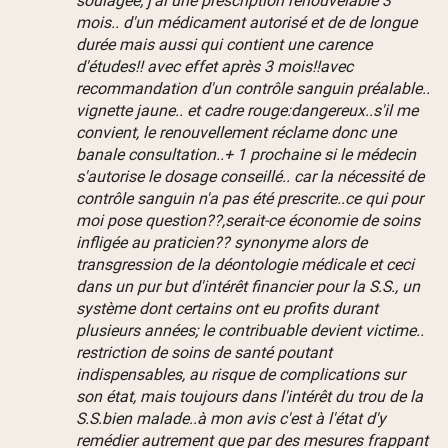
mois.. d'un médicament autorisé et de de longue
durée mais aussi qui contient une carence
d'études!! avec effet après 3 mois!!avec
recommandation d'un contrôle sanguin préalable..
vignette jaune.. et cadre rouge:dangereux..s'il me
convient, le renouvellement réclame donc une
banale consultation..+ 1 prochaine si le médecin
s'autorise le dosage conseillé.. car la nécessité de
contrôle sanguin n'a pas été prescrite..ce qui pour
moi pose question??,serait-ce économie de soins
infligée au praticien?? synonyme alors de
transgression de la déontologie médicale et ceci
dans un pur but d'intérêt financier pour la S.S., un
système dont certains ont eu profits durant
plusieurs années; le contribuable devient victime..
restriction de soins de santé poutant
indispensables, au risque de complications sur
son état, mais toujours dans l'intérêt du trou de la
S.S.bien malade..à mon avis c'est à l'état d'y
remédier autrement que par des mesures frappant