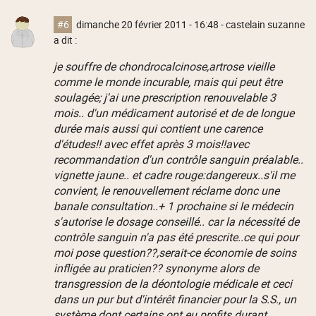
#6
dimanche 20 février 2011 - 16:48
- castelain suzanne
a dit :
je souffre de chondrocalcinose,artrose vieille
comme le monde incurable, mais qui peut être
soulagée; j'ai une prescription renouvelable 3
mois.. d'un médicament autorisé et de de longue
durée mais aussi qui contient une carence
d'études!! avec effet après 3 mois!!avec
recommandation d'un contrôle sanguin préalable..
vignette jaune.. et cadre rouge:dangereux..s'il me
convient, le renouvellement réclame donc une
banale consultation..+ 1 prochaine si le médecin
s'autorise le dosage conseillé.. car la nécessité de
contrôle sanguin n'a pas été prescrite..ce qui pour
moi pose question??,serait-ce économie de soins
infligée au praticien?? synonyme alors de
transgression de la déontologie médicale et ceci
dans un pur but d'intérêt financier pour la S.S., un
système dont certains ont eu profits durant