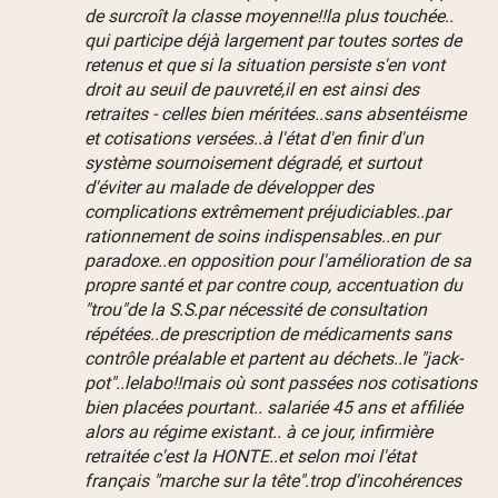
de surcroît la classe moyenne!!la plus touchée..
qui participe déjà largement par toutes sortes de
retenus et que si la situation persiste s'en vont
droit au seuil de pauvreté,il en est ainsi des
retraites - celles bien méritées..sans absentéisme
et cotisations versées..à l'état d'en finir d'un
système sournoisement dégradé, et surtout
d'éviter au malade de développer des
complications extrêmement préjudiciables..par
rationnement de soins indispensables..en pur
paradoxe..en opposition pour l'amélioration de sa
propre santé et par contre coup, accentuation du
"trou"de la S.S.par nécessité de consultation
répétées..de prescription de médicaments sans
contrôle préalable et partent au déchets..le "jack-
pot"..lelabo!!mais où sont passées nos cotisations
bien placées pourtant.. salariée 45 ans et affiliée
alors au régime existant.. à ce jour, infirmière
retraitée c'est la HONTE..et selon moi l'état
français "marche sur la tête".trop d'incohérences