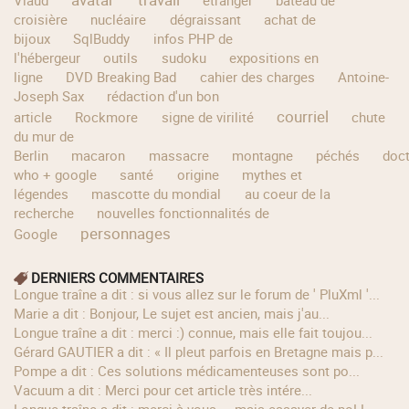
croisière
nucléaire
dégraissant
achat de
bijoux
SqlBuddy
infos PHP de
l'hébergeur
outils
sudoku
expositions en
ligne
DVD Breaking Bad
cahier des charges
Antoine-
Joseph Sax
rédaction d'un bon
courriel
article
Rockmore
signe de virilité
chute
du mur de
Berlin
macaron
massacre
montagne
péchés
doc
who + google
santé
origine
mythes et
légendes
mascotte du mondial
au coeur de la
recherche
nouvelles fonctionnalités de
personnages
Google
DERNIERS COMMENTAIRES
longue traîne a dit : si vous allez sur le forum de ' PluXml '...
Marie a dit : Bonjour, Le sujet est ancien, mais j'au...
longue traîne a dit : merci :) connue, mais elle fait toujou...
Gérard GAUTIER a dit : « Il pleut parfois en Bretagne mais p...
Pompe a dit : Ces solutions médicamenteuses sont po...
Vacuum a dit : Merci pour cet article très intére...