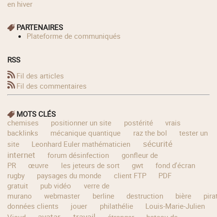
en hiver
PARTENAIRES
Plateforme de communiqués
RSS
Fil des articles
Fil des commentaires
MOTS CLÉS
chemises
positionner un site
postérité
vrais
backlinks
mécanique quantique
raz the bol
tester un
sécurité
site
Leonhard Euler mathématicien
internet
forum désinfection
gonfleur de
PR
œuvre
les jeteurs de sort
gwt
fond d'écran
rugby
paysages du monde
client FTP
PDF
gratuit
pub vidéo
verre de
murano
webmaster
berline
destruction
bière
pira
données clients
jouer
philathélie
Louis-Marie-Julien
avatar
travail
Viaud
étranger
bateau de