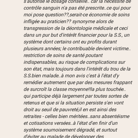
s'autorise le dosage conseillé.. car la nécessité de
contrôle sanguin n'a pas été prescrite..ce qui pour
moi pose question??,serait-ce économie de soins
infligée au praticien?? synonyme alors de
transgression de la déontologie médicale et ceci
dans un pur but d'intérêt financier pour la S.S., un
système dont certains ont eu profits durant
plusieurs années; le contribuable devient victime..
restriction de soins de santé poutant
indispensables, au risque de complications sur
son état, mais toujours dans l'intérêt du trou de la
S.S.bien malade..à mon avis c'est à l'état d'y
remédier autrement que par des mesures frappant
de surcroît la classe moyenne!!la plus touchée..
qui participe déjà largement par toutes sortes de
retenus et que si la situation persiste s'en vont
droit au seuil de pauvreté,il en est ainsi des
retraites - celles bien méritées..sans absentéisme
et cotisations versées..à l'état d'en finir d'un
système sournoisement dégradé, et surtout
d'éviter au malade de développer des