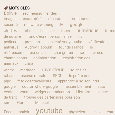
MOTS CLÉS
Bolivie
redimensionner des
images
écoanxiété
réparateur
solutions de
google
sécurité
malware warning
IA
numérique
alertes
orbite
Laennec
fouet
forma
de notaire
fond d'écran personnalisé
fish
pedicure
pression
publicité sur youtube
vérification
antivirus
Audrey Hepburn
tour de France
le
référencement est un art
tchat gratuit
ramasser des
champignons
collaboration
exploitation des
animaux
clara
inventeur
wieck
méthode
soldes et
rabais
ascese morale
SECU
le poète et sa
pipe
fête des travailleurs
apprendre à se servir du
google
doctor who + google
rassemblement
auto
écolo
zona
widget de traduction
Histoire
baisse
de trafic
trouver des partenaires pour son
site
Floride
Michael
youtube
Ende
antivir
physicien
Ignaz
entr