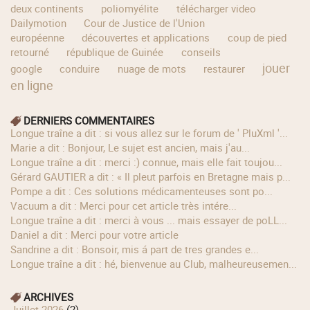
deux continents
poliomyélite
télécharger video
Dailymotion
Cour de Justice de l'Union
européenne
découvertes et applications
coup de pied
retourné
république de Guinée
conseils
jouer
google
conduire
nuage de mots
restaurer
en ligne
DERNIERS COMMENTAIRES
longue traîne a dit : si vous allez sur le forum de ' PluXml '...
Marie a dit : Bonjour, Le sujet est ancien, mais j'au...
longue traîne a dit : merci :) connue, mais elle fait toujou...
Gérard GAUTIER a dit : « Il pleut parfois en Bretagne mais p...
Pompe a dit : Ces solutions médicamenteuses sont po...
Vacuum a dit : Merci pour cet article très intére...
longue traîne a dit : merci à vous ... mais essayer de poLL...
Daniel a dit : Merci pour votre article
Sandrine a dit : Bonsoir, mis á part de tres grandes e...
longue traîne a dit : hé, bienvenue au Club, malheureusemen...
ARCHIVES
juillet 2026
(2)