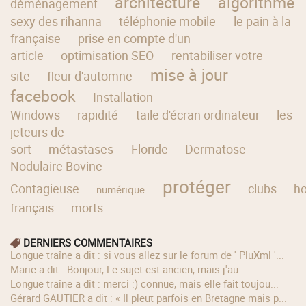
architecture
algorithme
déménagement
sexy des rihanna
téléphonie mobile
le pain à la
française
prise en compte d'un
article
optimisation SEO
rentabiliser votre
mise à jour
site
fleur d'automne
facebook
Installation
Windows
rapidité
taile d'écran ordinateur
les
jeteurs de
sort
métastases
Floride
Dermatose
Nodulaire Bovine
protéger
Contagieuse
clubs
h
numérique
français
morts
DERNIERS COMMENTAIRES
longue traîne a dit : si vous allez sur le forum de ' PluXml '...
Marie a dit : Bonjour, Le sujet est ancien, mais j'au...
longue traîne a dit : merci :) connue, mais elle fait toujou...
Gérard GAUTIER a dit : « Il pleut parfois en Bretagne mais p...