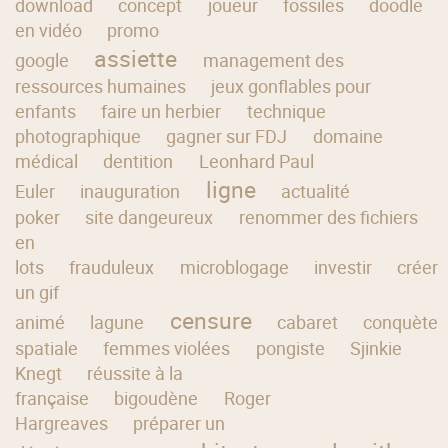
download
concept
joueur
fossiles
doodle
en vidéo
promo
assiette
google
management des
ressources humaines
jeux gonflables pour
enfants
faire un herbier
technique
photographique
gagner sur FDJ
domaine
médical
dentition
Leonhard Paul
ligne
Euler
inauguration
actualité
poker
site dangeureux
renommer des fichiers
en
lots
frauduleux
microblogage
investir
créer
un gif
censure
animé
lagune
cabaret
conquète
spatiale
femmes violées
pongiste
Sjinkie
Knegt
réussite à la
française
bigoudène
Roger
Hargreaves
préparer un