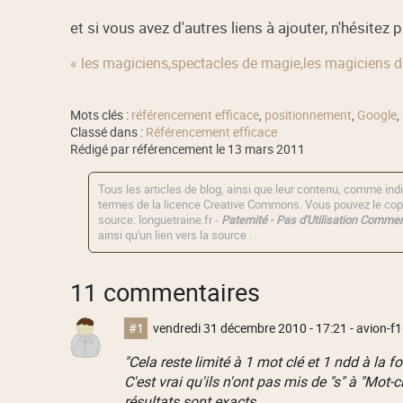
et si vous avez d'autres liens à ajouter, n'hésitez pas
« les magiciens,spectacles de magie,les magiciens 
Mots clés :
référencement efficace
,
positionnement
,
Google
,
Classé dans :
Référencement efficace
Rédigé par référencement le 13 mars 2011
Tous les articles de blog, ainsi que leur contenu, comme indi
termes de la licence
Creative Commons
. Vous pouvez le copi
source: longuetraine.fr -
Paternité - Pas d'Utilisation Commerc
ainsi qu'un lien vers la source .
11 commentaires
#1
vendredi 31 décembre 2010 - 17:21
- avion-f16
"Cela reste limité à 1 mot clé et 1 ndd à la fo
C'est vrai qu'ils n'ont pas mis de "s" à "Mot-c
résultats sont exacts.