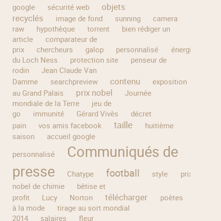
objets
google
sécurité web
recyclés
image de fond
sunning
camera
raw
hypothèque
torrent
bien rédiger un
article
comparateur de
prix
chercheurs
galop
personnalisé
énergie
mon
du Loch Ness
protection site
penseur de
rodin
Jean Claude Van
contenu
Damme
searchpreview
exposition
prix nobel
au Grand Palais
Journée
mondiale de la Terre
jeu de
go
immunité
Gérard Vivès
décret
taille
pain
vos amis facebook
huitième
saison
accueil google
Communiqués de
personnalisé
presse
football
Chatype
style
prix
nobel de chimie
bêtise et
télécharger
impres
profit
Lucy
Norton
poètes
à la mode
tirage au sort mondial
2014
salaires
fleur