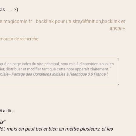
 .... :-)
de magicomic.fr
backlink pour un site,définition,backlink et
ancre »
moteur de recherche
qué en page index du site principal, sont mis à disposition sous les
er, distribuer et modifier tant que cette note apparaît clairement. "
iale - Partage des Conditions Initiales à l'Identique 3.0 France "
,
 a dit :
is"
lé", mais on peut bel et bien en mettre plusieurs, et les