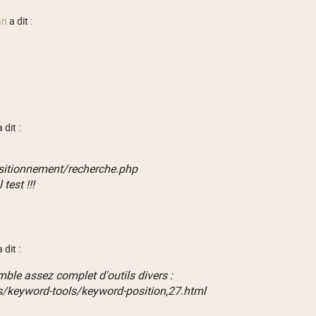
an
a dit :
 dit :
ositionnement/recherche.php
test !!!
 dit :
emble assez complet d'outils divers :
s/keyword-tools/keyword-position,27.html