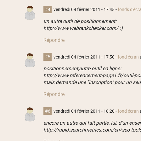
#4
vendredi 04 février 2011 - 17:45
-
fonds d'écr
un autre outil de positionnement:
http://www.webrankchecker.com/ :)
Répondre
#5
vendredi 04 février 2011 - 17:50
-
fond écran
a
positionnement,autre outil en ligne:
http://www.referencement-page1.fr/outil-p
mais demande une "inscription" pour un seul 
Répondre
#6
vendredi 04 février 2011 - 18:20
-
fond écran
a
encore un autre qui fait partie, lui, d'un ens
http://rapid.searchmetrics.com/en/seo-tool