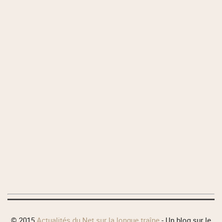
© 2015
Actualités du Net sur la longue traîne
- Un blog sur le