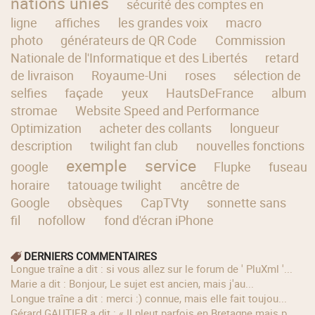
nations unies
sécurité des comptes en
ligne
affiches
les grandes voix
macro
photo
générateurs de QR Code
Commission
Nationale de l'Informatique et des Libertés
retard
de livraison
Royaume-Uni
roses
sélection de
selfies
façade
yeux
HautsDeFrance
album
stromae
Website Speed and Performance
Optimization
acheter des collants
longueur
description
twilight fan club
nouvelles fonctions
exemple
service
google
Flupke
fuseau
horaire
tatouage twilight
ancêtre de
Google
obsèques
CapTVty
sonnette sans
fil
nofollow
fond d'écran iPhone
DERNIERS COMMENTAIRES
longue traîne a dit : si vous allez sur le forum de ' PluXml '...
Marie a dit : Bonjour, Le sujet est ancien, mais j'au...
longue traîne a dit : merci :) connue, mais elle fait toujou...
Gérard GAUTIER a dit : « Il pleut parfois en Bretagne mais p...