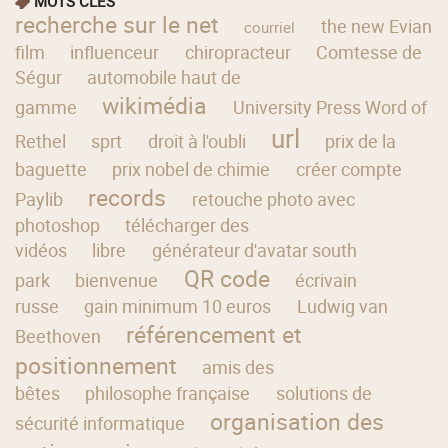
MOTS CLÉS
recherche sur le net
the new Evian
courriel
film
influenceur
chiropracteur
Comtesse de
Ségur
automobile haut de
wikimédia
gamme
University Press Word of
url
Rethel
sprt
droit à l'oubli
prix de la
baguette
prix nobel de chimie
créer compte
records
Paylib
retouche photo avec
photoshop
télécharger des
vidéos
libre
générateur d'avatar south
QR code
park
bienvenue
écrivain
russe
gain minimum 10 euros
Ludwig van
référencement et
Beethoven
positionnement
amis des
bêtes
philosophe française
solutions de
organisation des
sécurité informatique