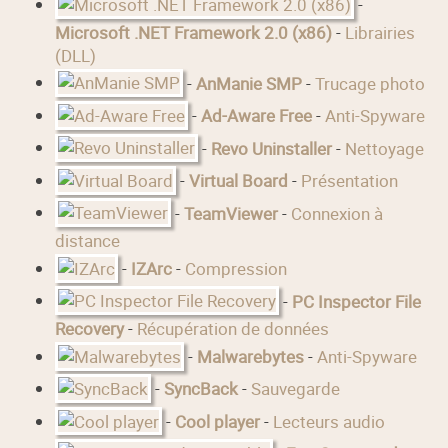
-
Microsoft .NET Framework 2.0 (x86)
-
Librairies
(DLL)
-
AnManie SMP
-
Trucage photo
-
Ad-Aware Free
-
Anti-Spyware
-
Revo Uninstaller
-
Nettoyage
-
Virtual Board
-
Présentation
-
TeamViewer
-
Connexion à
distance
-
IZArc
-
Compression
-
PC Inspector File
Recovery
-
Récupération de données
-
Malwarebytes
-
Anti-Spyware
-
SyncBack
-
Sauvegarde
-
Cool player
-
Lecteurs audio