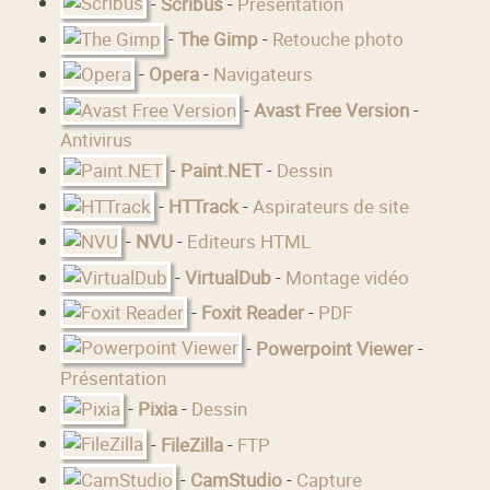
-
Scribus
-
Présentation
-
The Gimp
-
Retouche photo
-
Opera
-
Navigateurs
-
Avast Free Version
-
Antivirus
-
Paint.NET
-
Dessin
-
HTTrack
-
Aspirateurs de site
-
NVU
-
Editeurs HTML
-
VirtualDub
-
Montage vidéo
-
Foxit Reader
-
PDF
-
Powerpoint Viewer
-
Présentation
-
Pixia
-
Dessin
-
FileZilla
-
FTP
-
CamStudio
-
Capture