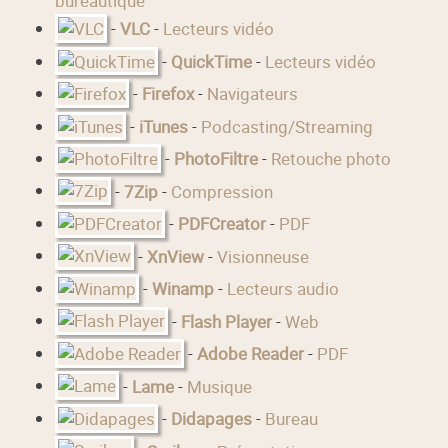
bureautique
-
VLC
-
Lecteurs vidéo
-
QuickTime
-
Lecteurs vidéo
-
Firefox
-
Navigateurs
-
iTunes
-
Podcasting/Streaming
-
PhotoFiltre
-
Retouche photo
-
7Zip
-
Compression
-
PDFCreator
-
PDF
-
XnView
-
Visionneuse
-
Winamp
-
Lecteurs audio
-
Flash Player
-
Web
-
Adobe Reader
-
PDF
-
Lame
-
Musique
-
Didapages
-
Bureau