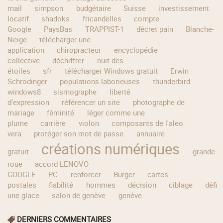
mail
simpson
budgétaire
Suisse
investissement
locatif
shadoks
fricandelles
compte
Google
PaysBas
TRAPPIST-1
décret pain
Blanche-
Neige
télécharger une
application
chiropracteur
encyclopédie
collective
déchiffrer
nuit des
étoiles
sfr
télécharger Windows gratuit
Erwin
Schrödinger
populations laborieuses
thunderbird
windows8
sismographe
liberté
d'expression
référencer un site
photographe de
mariage
féminité
léger comme une
plume
carrière
violon
composants de l'aleo
vera
protéger son mot de passe
annuaire
créations numériques
gratuit
grande
roue
accord LENOVO
GOOGLE
PC
renforcer
Burger
cartes
postales
fiabilité
hommes
décision
ciblage
défi
une glace
salon de genève
genève
DERNIERS COMMENTAIRES