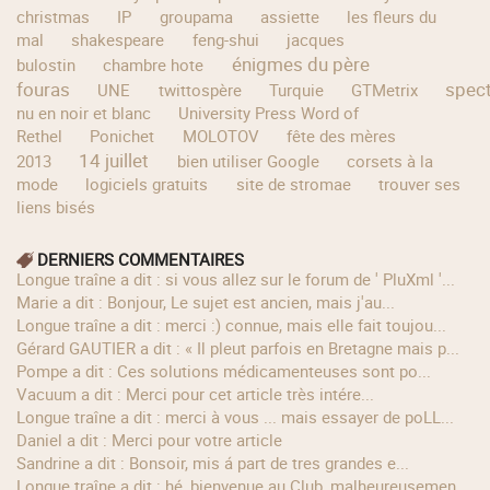
christmas
IP
groupama
assiette
les fleurs du
mal
shakespeare
feng-shui
jacques
énigmes du père
bulostin
chambre hote
fouras
spec
UNE
twittospère
Turquie
GTMetrix
nu en noir et blanc
University Press Word of
Rethel
Ponichet
MOLOTOV
fête des mères
14 juillet
2013
bien utiliser Google
corsets à la
mode
logiciels gratuits
site de stromae
trouver ses
liens bisés
DERNIERS COMMENTAIRES
longue traîne a dit : si vous allez sur le forum de ' PluXml '...
Marie a dit : Bonjour, Le sujet est ancien, mais j'au...
longue traîne a dit : merci :) connue, mais elle fait toujou...
Gérard GAUTIER a dit : « Il pleut parfois en Bretagne mais p...
Pompe a dit : Ces solutions médicamenteuses sont po...
Vacuum a dit : Merci pour cet article très intére...
longue traîne a dit : merci à vous ... mais essayer de poLL...
Daniel a dit : Merci pour votre article
Sandrine a dit : Bonsoir, mis á part de tres grandes e...
longue traîne a dit : hé, bienvenue au Club, malheureusemen...