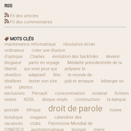
RSS
Fil des articles
Fil des commentaires
MOTS CLÉS
maintenance informatique
résolution écran
ordinateur
créer une illusion
d'optique
Charles
évolution des backlinks
devenir
blogueur
partir en voyage
Médaille présidentielle de la
liberté
qui vote pour qui
préparer le
réveillon
adaptatif
film
le monde de
ténèbres
tester son site
pub et arnaque
héberger un
site
photos
exclusives
Perrault
consommation
notariat
fichiers
textes
ADSL
disque vinyle
construction
la banque
droit de parole
postale
Afrique
toxine
botulique
magasin
calendrier des
vacances
clubs
Patrimoine Mondial de
l'UNESCO
asymptomatique
bronzer
merry