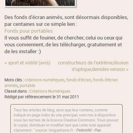
Des fonds d'écran animés, sont désormais disponibles,
par centaines sur ce simple lien :
Fonds pour portables
Il vous suffit de fouiner, de chercher, celui ou ceux qui
vous conviennent, de les télécharger, gratuitement et
de les installer :)
« sport et virilité (avis)
constructeurs de l'extrême,illusion
d'optique,dernière version »
Mots clés :
créations numériques
,
fonds d'écran
,
fonds d'écran
animés
,
portable
Classé dans :
Créations Numériques
Rédigé par référencement le 31 mai 2011
Tous les articles de blog, ainsi que leur contenu, comme
indiqué en page index du site principal, sont mis à disposition
sous les termes de la licence
Creative Commons
. Vous pouvez
le copier, distribuer et modifier tant que cette note apparaît
clairement. " source: longuetraine.fr -
Paternité - Pas