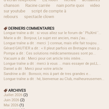
chanson
Racine carrée
nain porte quoi
video
sur youtube
script de compte à
rebours
spectacle clown
DERNIERS COMMENTAIRES
longue traîne a dit : si vous allez sur le forum de ' PluXml '...
Marie a dit : Bonjour, Le sujet est ancien, mais j'au...
longue traîne a dit : merci :) connue, mais elle fait toujou...
Gérard GAUTIER a dit : « Il pleut parfois en Bretagne mais p...
Pompe a dit : Ces solutions médicamenteuses sont po...
Vacuum a dit : Merci pour cet article très intére...
longue traîne a dit : merci à vous ... mais essayer de poLL...
Daniel a dit : Merci pour votre article
Sandrine a dit : Bonsoir, mis á part de tres grandes e...
longue traîne a dit : hé, bienvenue au Club, malheureusemen...
ARCHIVES
juillet 2026
(2)
juin 2026
(2)
mai 2026
(1)