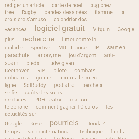
rédiger un article
carte de noel
bug chez
free
Rugby
bandes dessinées
flamme
la
croisière s'amuse
calendrier des
logiciel gratuit
vacances
Vifquin
Google
recherche
plus
lutter contre la
saut en
maladie
sportive
MBE France
IP
parachute
anonyme
anti-
jeu d'argent
spam
pieds
Ludwig van
Beethoven
RIP
pilote
combats
ordinaires
grippe
photos de nu en
podiatre
ligne
SqlBuddy
perche à
selfie
coûts des soins
dentaires
PDFCreator
mail ou
téléphone
comment gagner 10 euros
les
actualités sur
pourriels
Google
Bose
Honda 4
temps
salon international
Technique
fonds
d'écran téléphone
Liz Keen
nichée
actualités