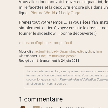
Vous allez donc pouvoir trouver en cliquant ici, d
mille facettes et la découvrir encore plus dans u
ligne :
Picture World
of
Lady Gaga
.
Prenez tout votre temps ... si vous êtes 'fan', ins
simplement 'curieux', voyez ensuite le dossier c
tourner le slideshow ... bonne découverte :)
« illusion d'optique,trompe l'oeil
Mots clés :
actualités
,
Lady Gaga
,
star
,
vidéos
,
clips
,
fans
Classé dans :
Ciné, TV, musique, people
Rédigé par référencement le 24 juin 2011
Tous les articles de blog, ainsi que leur contenu, comme indi
termes de la licence
Creative Commons
. Vous pouvez le copi
source: longuetraine.fr -
Paternité - Pas d'Utilisation Commerc
ainsi qu'un lien vers la source .
1 commentaire