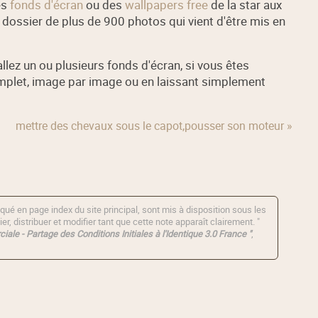
es
fonds d'écran
ou des
wallpapers free
de la star aux
n dossier de plus de 900 photos qui vient d'être mis en
tallez un ou plusieurs fonds d'écran, si vous êtes
omplet, image par image ou en laissant simplement
mettre des chevaux sous le capot,pousser son moteur »
qué en page index du site principal, sont mis à disposition sous les
er, distribuer et modifier tant que cette note apparaît clairement. "
iale - Partage des Conditions Initiales à l'Identique 3.0 France "
,