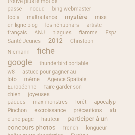
trouve plus le mot de
passe
noeud
bing webmaster
mystère
tools
maltraitance
mise
en ligne blog
les nénuphars
artiste
français
ANJ
blagues
flamme
Espace
2012
Santé Jeunes
Christoph
fiche
Niemann
google
thunderbird portable
w8
astuce pour gagner au
loto
mème
Agence Spatiale
Européenne
faire garder son
chien
joyeuses
pâques
maximonstres
forêt
apocalypse
J
stripteas
Pinchon
excroissance
précautions
participer à un
d'une page
hauteur
concours photos
french
longueur