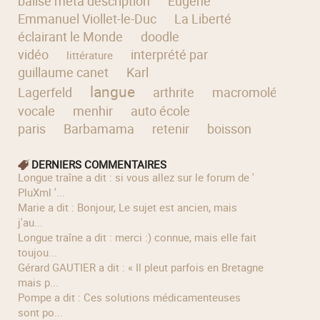
balise meta description
Eugène
Emmanuel Viollet-le-Duc
La Liberté
éclairant le Monde
doodle
vidéo
interprété par
littérature
guillaume canet
Karl
langue
Lagerfeld
arthrite
macromolécule
vocale
menhir
auto école
paris
Barbamama
retenir
boisson
DERNIERS COMMENTAIRES
longue traîne a dit : si vous allez sur le forum de '
PluXml '...
Marie a dit : Bonjour, Le sujet est ancien, mais
j'au...
longue traîne a dit : merci :) connue, mais elle fait
toujou...
Gérard GAUTIER a dit : « Il pleut parfois en Bretagne
mais p...
Pompe a dit : Ces solutions médicamenteuses
sont po...