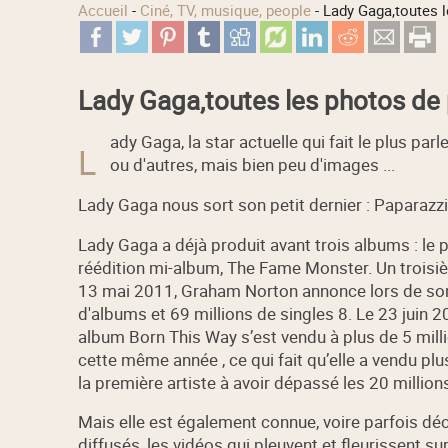
Accueil
-
Ciné, TV, musique, people
-
Lady Gaga,toutes l
Lady Gaga,toutes les photos de 
ady Gaga, la star actuelle qui fait le plus par
L
ou d'autres, mais bien peu d'images ...
Lady Gaga nous sort son petit dernier : Paparazzi 
Lady Gaga a déjà produit avant trois albums : le 
réédition mi-album, The Fame Monster. Un troisiè
13 mai 2011, Graham Norton annonce lors de son
d'albums et 69 millions de singles 8. Le 23 juin
album Born This Way s’est vendu à plus de 5 mil
cette même année , ce qui fait qu’elle a vendu pl
la première artiste à avoir dépassé les 20 millio
Mais elle est également connue, voire parfois décr
diffusés, les vidéos qui pleuvent et fleurissent s