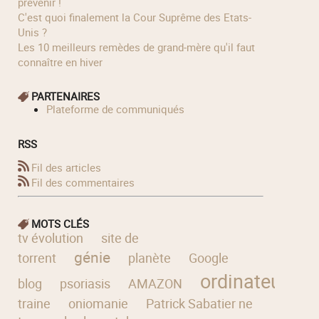
prévenir !
C'est quoi finalement la Cour Suprême des Etats-
Unis ?
Les 10 meilleurs remèdes de grand-mère qu'il faut
connaître en hiver
PARTENAIRES
Plateforme de communiqués
RSS
Fil des articles
Fil des commentaires
MOTS CLÉS
tv évolution
site de
génie
torrent
planète
Google
ordinateur
blog
psoriasis
AMAZON
lo
traine
oniomanie
Patrick Sabatier ne