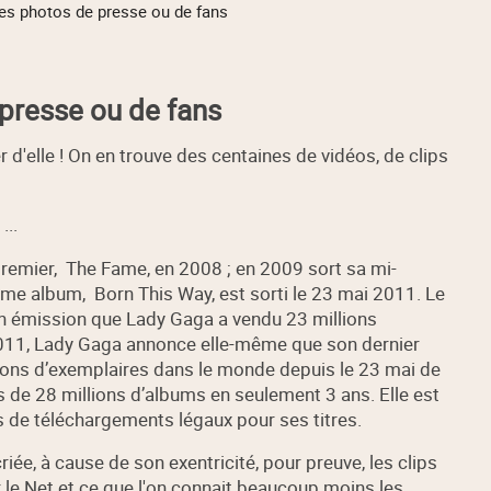
es photos de presse ou de fans
presse ou de fans
ler d'elle ! On en trouve des centaines de vidéos, de clips
...
premier, The Fame, en 2008 ; en 2009 sort sa mi-
me album, Born This Way, est sorti le 23 mai 2011. Le
 émission que Lady Gaga a vendu 23 millions
 2011, Lady Gaga annonce elle-même que son dernier
lions d’exemplaires dans le monde depuis le 23 mai de
us de 28 millions d’albums en seulement 3 ans. Elle est
ns de téléchargements légaux pour ses titres.
iée, à cause de son exentricité, pour preuve, les clips
ur le Net et ce que l'on connait beaucoup moins les