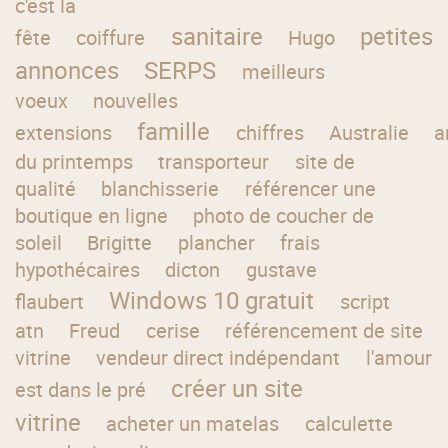
c'est la
sanitaire
petites
fête
coiffure
Hugo
annonces
SERPS
meilleurs
voeux
nouvelles
famille
extensions
chiffres
Australie
a
du printemps
transporteur
site de
qualité
blanchisserie
référencer une
boutique en ligne
photo de coucher de
soleil
Brigitte
plancher
frais
hypothécaires
dicton
gustave
Windows 10 gratuit
flaubert
script
atn
Freud
cerise
référencement de site
vitrine
vendeur direct indépendant
l'amour
créer un site
est dans le pré
vitrine
acheter un matelas
calculette