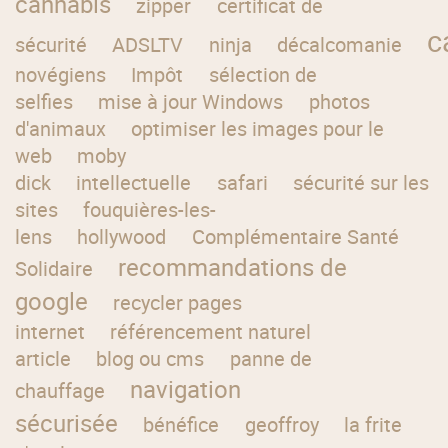
cannabis
zipper
certificat de
c
sécurité
ADSLTV
ninja
décalcomanie
novégiens
Impôt
sélection de
selfies
mise à jour Windows
photos
d'animaux
optimiser les images pour le
web
moby
dick
intellectuelle
safari
sécurité sur les
sites
fouquières-les-
lens
hollywood
Complémentaire Santé
recommandations de
Solidaire
google
recycler pages
internet
référencement naturel
article
blog ou cms
panne de
navigation
chauffage
sécurisée
bénéfice
geoffroy
la frite