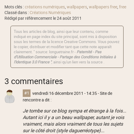
Mots clés :
créations numériques
,
wallpapers
,
wallpapers free
,
free
Classé dans :
Créations Numériques
Rédigé par référencement le 24 août 2011
Tous les articles de blog, ainsi que leur contenu, comme
indiqué en page index du site principal, sont mis à disposition
sous les termes de la licence
Creative Commons
. Vous pouvez
le copier, distribuer et modifier tant que cette note apparaît
clairement. " source: longuetraine.fr -
Paternité - Pas
d'Utilisation Commerciale - Partage des Conditions Initiales à
l'Identique 3.0 France "
, ainsi qu'un lien vers la source .
3 commentaires
#1
vendredi 16 décembre 2011 - 14:35
- Site de
rencontre a dit :
Je tombe sur ce blog sympa et étrange à la fois...
Autant ici il y a un beau wallpaper, autant je vois
vraiment, mais alors vraiment de tous les sujets
sur le côté droit (style daguerréotype)...