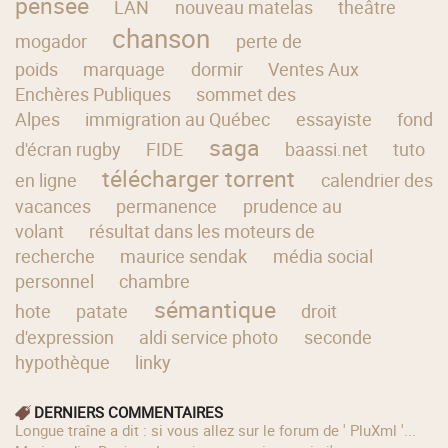
pensée
LAN
nouveau matelas
theâtre
chanson
mogador
perte de
poids
marquage
dormir
Ventes Aux
Enchères Publiques
sommet des
Alpes
immigration au Québec
essayiste
fond
saga
d'écran rugby
FIDE
baassi.net
tuto
télécharger torrent
en ligne
calendrier des
vacances
permanence
prudence au
volant
résultat dans les moteurs de
recherche
maurice sendak
média social
personnel
chambre
sémantique
hote
patate
droit
d'expression
aldi service photo
seconde
hypothèque
linky
DERNIERS COMMENTAIRES
longue traîne a dit : si vous allez sur le forum de ' PluXml '...