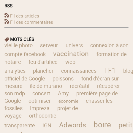
RSS
Fil des articles
Fil des commentaires
MOTS CLÉS
vieille photo
serveur
univers
connexion à son
vaccination
compte facebook
formation de
notaire
feu d'artifice
web
TF1
analytics
plancher
connaissances
blo
officiel de Google
poissons
fond d'écran sur
mesure
île de murano
récréatif
récupérer
son mdp
concert
Amy
première page de
Google
optimiser
chasser les
économie
fossiles
Impreza
projet de
voyage
orthodontie
boire
Adwords
peti
transparente
IGN