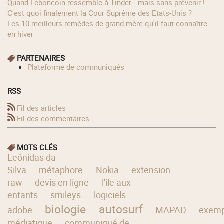
Quand Leboncoin ressemble à Tinder… mais sans prévenir !
C'est quoi finalement la Cour Suprême des Etats-Unis ?
Les 10 meilleurs remèdes de grand-mère qu'il faut connaître
en hiver
PARTENAIRES
Plateforme de communiqués
RSS
Fil des articles
Fil des commentaires
MOTS CLÉS
Leônidas da
Silva
métaphore
Nokia
extension
raw
devis en ligne
l'île aux
enfants
smileys
logiciels
biologie
autosurf
adobe
MAPAD
exemp
médiatique
communiqué de