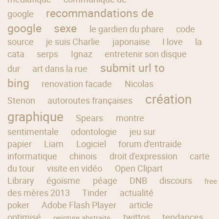
recommandations de
google
google
sexe
le gardien du phare
code
source
je suis Charlie
japonaise
I love
la
cata
serps
Ignaz
entretenir son disque
submit url to
dur
art dans la rue
bing
renovation facade
Nicolas
création
Stenon
autoroutes françaises
graphique
Spears
montre
sentimentale
odontologie
jeu sur
papier
Liam
Logiciel
forum d'entraide
informatique
chinois
droit d'expression
carte
du tour
visite en vidéo
Open Clipart
Library
égoïsme
péage
DNB
discours
free
des mères 2013
Tinder
actualité
poker
Adobe Flash Player
article
optimisé
twittos
tendances
peinture abstraite