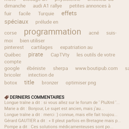
dimanche
audi A1 rallye
petites annonces à
effets
fuir
facile
Turquie
spéciaux
prélude en
programmation
corse
acné
suis-
moi
bien utiliser
pinterest
cartilages
expatriation au
pirate
Québec
CapTVty
les outils de votre
compte
google
ébéniste
sherpa
www.boutipub.com
s
bricoler
intection de
title
botox
bronzer
optimiser png
DERNIERS COMMENTAIRES
longue traîne a dit : si vous allez sur le forum de ' PluXml '...
Marie a dit : Bonjour, Le sujet est ancien, mais j'au...
longue traîne a dit : merci :) connue, mais elle fait toujou...
Gérard GAUTIER a dit : « Il pleut parfois en Bretagne mais p...
Pompe a dit : Ces solutions médicamenteuses sont po...