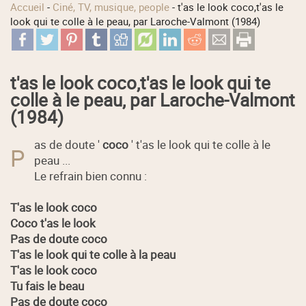
Accueil
-
Ciné, TV, musique, people
-
t'as le look coco,t'as le
look qui te colle à le peau, par Laroche-Valmont (1984)
t'as le look coco,t'as le look qui te
colle à le peau, par Laroche-Valmont
(1984)
as de doute '
coco
' t'as le look qui te colle à le
P
peau ...
Le refrain bien connu :
T'as le look coco
Coco t'as le look
Pas de doute coco
T'as le look qui te colle à la peau
T'as le look coco
Tu fais le beau
Pas de doute coco