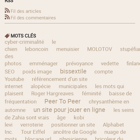
RSS
Fil des articles
Fil des commentaires
MOTS CLÉS
cyber-criminalité
le
chien
leboncoin
menuisier
MOLOTOV
stupéfia
des
photos
emménager
prévoyance
vedette
finla
bissextile
SEO
poids image
compte
Youtube
référencement d'un site
internet
alopécie
municipales
les mots qui
plaisent
Roger Hargreaves
féminité
baisse de
Peer To Peer
fréquentation
chrysanthème en
un site pour jouer en ligne
automne
les seins
de Zahia sont vrais
âge
kobi
levi
verroterie
positionner un site
Alphabet
Inc.
Tour Eiffel
ancêtre de Google
nuage de
mots
blocage url
physicienne
bricoleur du