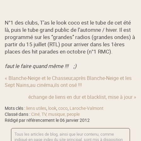
N°1 des clubs, T’as le look coco est le tube de cet été
là, puis le tube grand public de l’automne / hiver. Il est
programmé sur les ‘’grandes’’ radios (grandes ondes) à
partir du 15 juillet (RTL) pour arriver dans les 1ères
places des hit parades en octobre (n°1 RMC).
faut le faire quand même !!! ;)
« Blanche-Neige et le Chasseur,après Blanche-Neige et les
Sept Nains,au cinéma,ils ont osé !!!
échange de liens en dur et blacklist, mise à jour »
Mots clés :
liens utiles
,
look
,
coco
,
Laroche-Valmont
Classé dans :
Ciné, TV, musique, people
Rédigé par référencement le 06 janvier 2012
Tous les articles de blog, ainsi que leur contenu, comme
indiqué en page index du site principal, sont mis à disposition