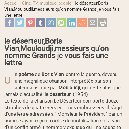
Accueil
-
Ciné, TV, musique, people
-
le déserteur,Boris
Vian,Mouloudji,messieurs qu'on nomme Grands je vous fais
une lettre
le déserteur,Boris
Vian,Mouloudji,messieurs qu'on
nomme Grands je vous fais une
lettre
n
poème
de
Boris Vian
, contre la guerre, devenu
U
une magnifique
chanson
, interprétée par son
auteur ainsi que par
Mouloudji
, qui reste plus que
jamais d'actualité:
le déserteur
. (1954)
Le texte de la chanson Le Déserteur comporte douze
strophes de quatre vers en rimes embrassées. Il s’agit
d’une lettre adressée à " Monsieur le Président " par un
homme ayant reçu un ordre de mobilisation en raison
d’un conflit armé. L’homme y explique qu’il ne souhaite