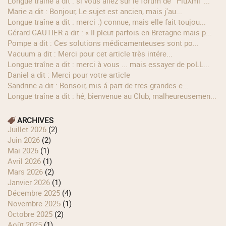
longue traîne a dit : si vous allez sur le forum de ' PluXml '...
Marie a dit : Bonjour, Le sujet est ancien, mais j'au...
longue traîne a dit : merci :) connue, mais elle fait toujou...
Gérard GAUTIER a dit : « Il pleut parfois en Bretagne mais p...
Pompe a dit : Ces solutions médicamenteuses sont po...
Vacuum a dit : Merci pour cet article très intére...
longue traîne a dit : merci à vous ... mais essayer de poLL...
Daniel a dit : Merci pour votre article
Sandrine a dit : Bonsoir, mis á part de tres grandes e...
longue traîne a dit : hé, bienvenue au Club, malheureusemen...
ARCHIVES
juillet 2026
(2)
juin 2026
(2)
mai 2026
(1)
avril 2026
(1)
mars 2026
(2)
janvier 2026
(1)
décembre 2025
(4)
novembre 2025
(1)
octobre 2025
(2)
août 2025
(1)