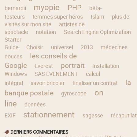
myopie
PHP
bernardii
bêta-
testeurs
femmes super héros
Islam
plus de
visites sur mon site
artistes de
spectacle
notation
Search Engine Optimization
Starter
Guide
Choisir
universel
2013
médecines
les conseils de
douces
Google
portrait
Everest
Installation
Windows
SAS EVENEMENT
calcul
la
intégral
savoir bricoler
finaliser un contrat
on
banque postale
gyroscope
line
données
stationnement
EXIF
sagesse
récaputilat
DERNIERS COMMENTAIRES