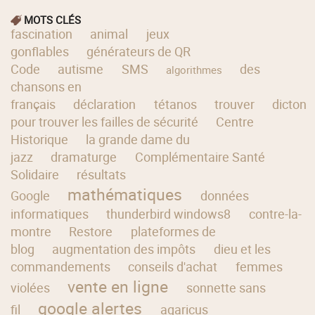
MOTS CLÉS
fascination
animal
jeux
gonflables
générateurs de QR
Code
autisme
SMS
des
algorithmes
chansons en
français
déclaration
tétanos
trouver
dicton
pour trouver les failles de sécurité
Centre
Historique
la grande dame du
jazz
dramaturge
Complémentaire Santé
Solidaire
résultats
mathématiques
Google
données
informatiques
thunderbird windows8
contre-la-
montre
Restore
plateformes de
blog
augmentation des impôts
dieu et les
commandements
conseils d'achat
femmes
vente en ligne
violées
sonnette sans
google alertes
fil
agaricus