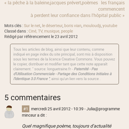
« la pêche à la baleine,jacques prévert,poèmes
les français
commencent
à perdent leur confiance dans l'hôpital public »
Mots clés :
Sur le net
,
le déserteur
,
boris vian
,
mouloudji
,
youtube
Classé dans :
Ciné, TV, musique, people
Rédigé par référencement le 23 avril 2012
Tous les articles de blog, ainsi que leur contenu, comme
indiqué en page index du site principal, sont mis à disposition
sous les termes de la licence
Creative Commons
. Vous pouvez
le copier, distribuer et modifier tant que cette note apparaît
clairement. " source: longuetraine.fr -
Paternité - Pas
d'Utilisation Commerciale - Partage des Conditions Initiales à
l'Identique 3.0 France "
, ainsi qu'un lien vers la source .
5 commentaires
#1
mercredi 25 avril 2012 - 10:39
- Julia@programme
minceur a dit :
Quel magnifique poème, toujours d'actualité