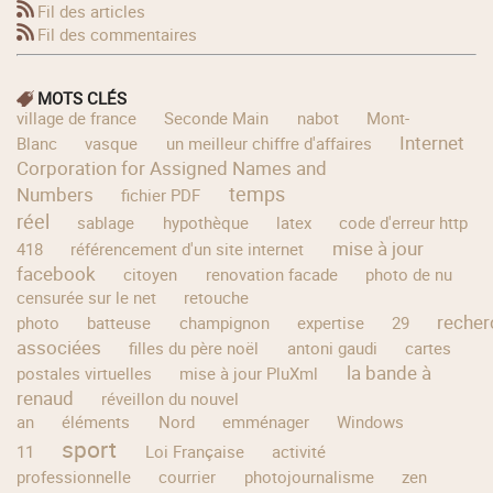
Fil des articles
Fil des commentaires
MOTS CLÉS
village de france
Seconde Main
nabot
Mont-
Internet
Blanc
vasque
un meilleur chiffre d'affaires
Corporation for Assigned Names and
temps
Numbers
fichier PDF
réel
sablage
hypothèque
latex
code d'erreur http
mise à jour
418
référencement d'un site internet
facebook
citoyen
renovation facade
photo de nu
censurée sur le net
retouche
recher
photo
batteuse
champignon
expertise
29
associées
filles du père noël
antoni gaudi
cartes
la bande à
postales virtuelles
mise à jour PluXml
renaud
réveillon du nouvel
an
éléments
Nord
emménager
Windows
sport
11
Loi Française
activité
professionnelle
courrier
photojournalisme
zen