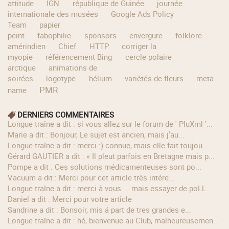
attitude
IGN
république de Guinée
journée
internationale des musées
Google Ads Policy
Team
papier
peint
fabophilie
sponsors
envergure
folklore
amérindien
Chief
HTTP
corriger la
myopie
référencement Bing
cercle polaire
arctique
animations de
soirées
logotype
hélium
variétés de fleurs
meta
PMR
name
DERNIERS COMMENTAIRES
longue traîne a dit : si vous allez sur le forum de ' PluXml '...
Marie a dit : Bonjour, Le sujet est ancien, mais j'au...
longue traîne a dit : merci :) connue, mais elle fait toujou...
Gérard GAUTIER a dit : « Il pleut parfois en Bretagne mais p...
Pompe a dit : Ces solutions médicamenteuses sont po...
Vacuum a dit : Merci pour cet article très intére...
longue traîne a dit : merci à vous ... mais essayer de poLL...
Daniel a dit : Merci pour votre article
Sandrine a dit : Bonsoir, mis á part de tres grandes e...
longue traîne a dit : hé, bienvenue au Club, malheureusemen...