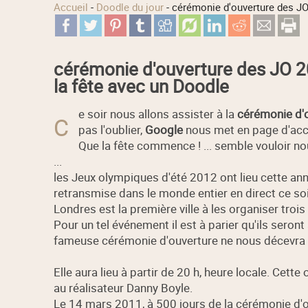
Accueil
-
Doodle du jour
-
cérémonie d'ouverture des J
cérémonie d'ouverture des JO 
la fête avec un Doodle
e soir nous allons assister à la
cérémonie d'
C
pas l'oublier,
Google
nous met en page d'acc
Que la fête commence ! ... semble vouloir n
...
les Jeux olympiques d'été 2012 ont lieu cette an
retransmise dans le monde entier en direct ce soi
Londres est la première ville à les organiser trois
Pour un tel événement il est à parier qu'ils seront
fameuse cérémonie d'ouverture ne nous décevra p
Elle aura lieu à partir de 20 h, heure locale. Cett
au réalisateur Danny Boyle.
Le 14 mars 2011, à 500 jours de la cérémonie d'o