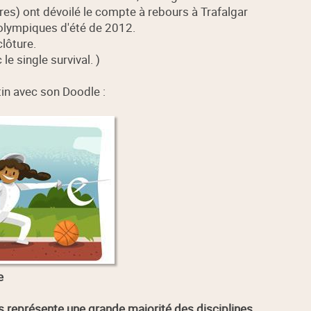
es) ont dévoilé le compte à rebours à Trafalgar
olympiques d'été de 2012.
clôture.
e single survival. )
tin avec son Doodle :
e
s représente une grande majorité des disciplines