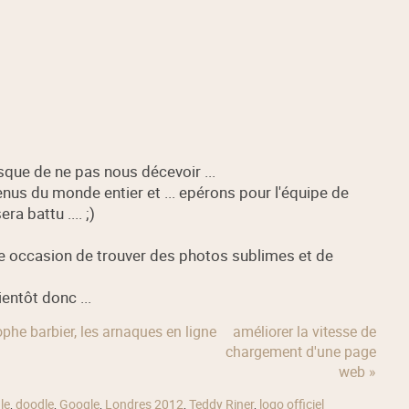
sque de ne pas nous décevoir ...
nus du monde entier et ... epérons pour l'équipe de
a battu .... ;)
e occasion de trouver des photos sublimes et de
entôt donc ...
phe barbier, les arnaques en ligne
améliorer la vitesse de
chargement d'une page
web »
le
,
doodle
,
Google
,
Londres 2012
,
Teddy Riner
,
logo officiel