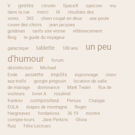
gestes
V
citroën
SpaceX
opticien
musique
dans la rue
merci
IA
résultats des
votes
365
chien coupé en deux
une poule
couve des chiots
jean jacques
goldman
tarifs site vitrine
référencement
Bing
le guide du voyageur
un peu
tablette
galactique
100 ans
d'humour
forum
désinfection
Michael
assiette
impôts
Ende
espionnage
interdiction
aux trolls
google pingouin
location de salle
de mariage
dominance
Mark Twain
flux de
visiteurs
livret A
rosalind
compositeur
franklin
Pertuis
Chatype
EULA
étapes de montagne
Roger
Hargreaves
fondations
36 19
montre
compte-tours
Jane Perkins
Olivia
Ruiz
Félix Leclcerc