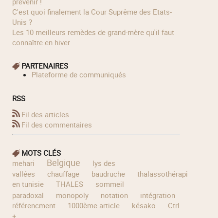
prévenir !
C'est quoi finalement la Cour Suprême des Etats-
Unis ?
Les 10 meilleurs remèdes de grand-mère qu'il faut
connaître en hiver
PARTENAIRES
Plateforme de communiqués
RSS
Fil des articles
Fil des commentaires
MOTS CLÉS
Belgique
mehari
lys des
vallées
chauffage
baudruche
thalassothérapie
en tunisie
THALES
sommeil
relooki
paradoxal
monopoly
notation
intégration
référencment
1000ème article
késako
Ctrl
+