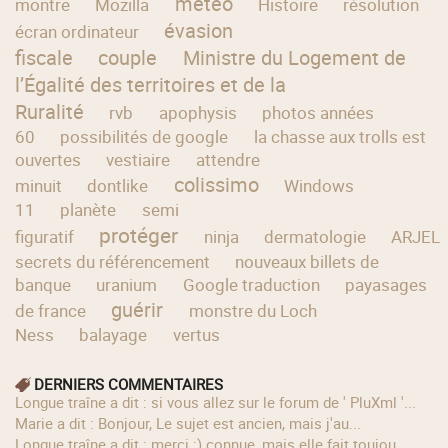
météo
montre
Mozilla
Histoire
résolution
évasion
écran ordinateur
fiscale
couple
Ministre du Logement de
l’Égalité des territoires et de la
Ruralité
rvb
apophysis
photos années
60
possibilités de google
la chasse aux trolls est
ouvertes
vestiaire
attendre
colissimo
minuit
dontlike
Windows
11
planète
semi
protéger
figuratif
ninja
dermatologie
ARJEL
secrets du référencement
nouveaux billets de
banque
uranium
Google traduction
payasages
guérir
de france
monstre du Loch
Ness
balayage
vertus
DERNIERS COMMENTAIRES
longue traîne a dit : si vous allez sur le forum de ' PluXml '...
Marie a dit : Bonjour, Le sujet est ancien, mais j'au...
longue traîne a dit : merci :) connue, mais elle fait toujou...