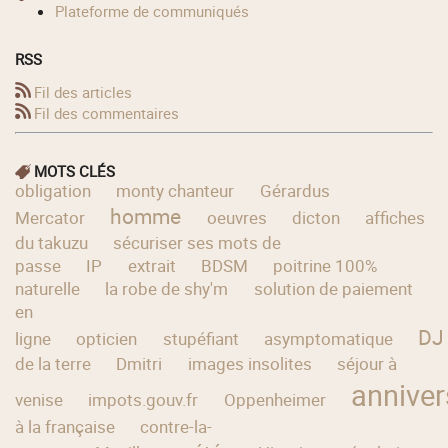
Plateforme de communiqués
RSS
Fil des articles
Fil des commentaires
MOTS CLÉS
obligation
monty chanteur
Gérardus
homme
Mercator
oeuvres
dicton
affiches
du takuzu
sécuriser ses mots de
passe
IP
extrait
BDSM
poitrine 100%
naturelle
la robe de shy'm
solution de paiement
en
DJ
ligne
opticien
stupéfiant
asymptomatique
de la terre
Dmitri
images insolites
séjour à
anniver
venise
impots.gouv.fr
Oppenheimer
à la française
contre-la-