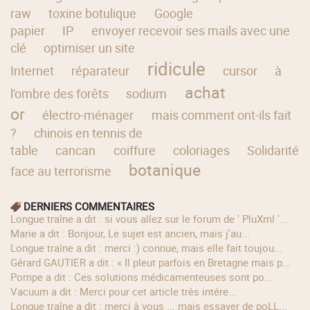
raw
toxine botulique
Google
papier
IP
envoyer recevoir ses mails avec une
clé
optimiser un site
ridicule
Internet
réparateur
cursor
à
achat
l'ombre des forêts
sodium
or
électro-ménager
mais comment ont-ils fait
?
chinois en tennis de
table
cancan
coiffure
coloriages
Solidarité
botanique
face au terrorisme
DERNIERS COMMENTAIRES
longue traîne a dit : si vous allez sur le forum de ' PluXml '...
Marie a dit : Bonjour, Le sujet est ancien, mais j'au...
longue traîne a dit : merci :) connue, mais elle fait toujou...
Gérard GAUTIER a dit : « Il pleut parfois en Bretagne mais p...
Pompe a dit : Ces solutions médicamenteuses sont po...
Vacuum a dit : Merci pour cet article très intére...
longue traîne a dit : merci à vous ... mais essayer de poLL...