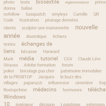
bissextile
photo
tests
prima
réglementation
donna
balise
nofollow
Sasquatch
smyleys
Camille
QR
Code
frustration
piratage données
nouvelle
clients
sculpter une marionnette
année
diastolique
fichiers
échanges de
textes
liens
bécasse
Harward
média
tutoriel
Mark
CGV
Claude Lévi-
Strauss
Adobe formation
forum
poker
bricolage pas cher
patrimoine immobilier
de la PROBTOP
Jacques
le buzz des
villages
paparazzi
influenceur
cimetière
Sop
médecins
télécha
Rostopchine
hormones
Windows
10
ingénieur
décision
Logistique
extension