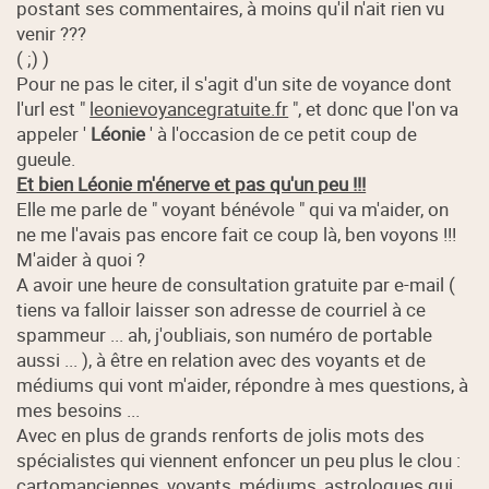
postant ses commentaires, à moins qu'il n'ait rien vu
venir ???
( ;) )
Pour ne pas le citer, il s'agit d'un site de voyance dont
l'url est "
leonievoyancegratuite.fr
", et donc que l'on va
appeler '
Léonie
' à l'occasion de ce petit coup de
gueule.
Et bien Léonie m'énerve et pas qu'un peu !!!
Elle me parle de " voyant bénévole " qui va m'aider, on
ne me l'avais pas encore fait ce coup là, ben voyons !!!
M'aider à quoi ?
A avoir une heure de consultation gratuite par e-mail (
tiens va falloir laisser son adresse de courriel à ce
spammeur ... ah, j'oubliais, son numéro de portable
aussi ... ), à être en relation avec des voyants et de
médiums qui vont m'aider, répondre à mes questions, à
mes besoins ...
Avec en plus de grands renforts de jolis mots des
spécialistes qui viennent enfoncer un peu plus le clou :
cartomanciennes, voyants, médiums, astrologues qui