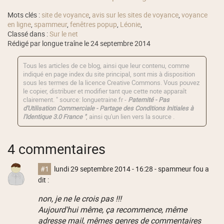
Mots clés :
site de voyance
,
avis sur les sites de voyance
,
voyance
en ligne
,
spammeur
,
fenêtres popup
,
Léonie
,
Classé dans :
Sur le net
Rédigé par longue traîne le 24 septembre 2014
Tous les articles de ce blog, ainsi que leur contenu, comme
indiqué en page index du site principal, sont mis à disposition
sous les termes de la licence
Creative Commons
. Vous pouvez
le copier, distribuer et modifier tant que cette note apparaît
clairement. " source: longuetraine.fr -
Paternité - Pas
d'Utilisation Commerciale - Partage des Conditions Initiales à
l'Identique 3.0 France "
, ainsi qu'un lien vers la source .
4 commentaires
#1
lundi 29 septembre 2014 - 16:28
- spammeur fou a
dit :
non, je ne le crois pas !!!
Aujourd'hui même, ça recommence, même
adresse mail, mêmes genres de commentaires