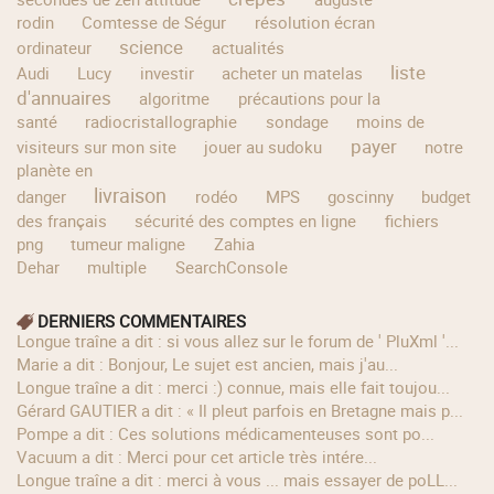
rodin
Comtesse de Ségur
résolution écran
science
ordinateur
actualités
liste
Audi
Lucy
investir
acheter un matelas
d'annuaires
algoritme
précautions pour la
santé
radiocristallographie
sondage
moins de
payer
visiteurs sur mon site
jouer au sudoku
notre
planète en
livraison
danger
rodéo
MPS
goscinny
budget
des français
sécurité des comptes en ligne
fichiers
png
tumeur maligne
Zahia
Dehar
multiple
SearchConsole
DERNIERS COMMENTAIRES
longue traîne a dit : si vous allez sur le forum de ' PluXml '...
Marie a dit : Bonjour, Le sujet est ancien, mais j'au...
longue traîne a dit : merci :) connue, mais elle fait toujou...
Gérard GAUTIER a dit : « Il pleut parfois en Bretagne mais p...
Pompe a dit : Ces solutions médicamenteuses sont po...
Vacuum a dit : Merci pour cet article très intére...
longue traîne a dit : merci à vous ... mais essayer de poLL...