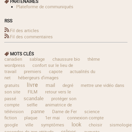
PARTENAIRES
Plateforme de communiqués
RSS
Fil des articles
Fil des commentaires
MOTS CLÉS
canadien
sablage
chaussure bio
thème
wordpress
confort sur le lieu de
travail
premiers
capote
actualités du
net
hébergeurs d'images
livre
mail
gratuits
degré
mettre une vidéo dans
son site
FILM
retour vers le
scandale
passé
protéger son
compte
selfie
animatrice de
panne
télévision
Dame de Fer
science
fiction
plaque
1er mai
connexion compte
look
google
ville
symptômes
choisir
sismologie
crêpes
secondes de zen attitude
auguste