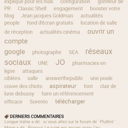
expliqué pour les nuls
configuration
gonfleur de
PR
Classic Shell
engagement
booster votre
blog
Jean jacques Goldman
actualités
people
fond d'écran gratuits
location de salle
ouvrir un
de réception
actualités cinéma
compte
réseaux
google
photographe
SEA
sociaux
JO
UNE
pharmacies en
ligne
attaques
ciblées
salle
answerthepublic
une poule
aspirateur
couve des chiots
font
clair de
lune debussy
faire un référencement
télécharger
efficace
Sorento
DERNIERS COMMENTAIRES
longue traîne a dit : si vous allez sur le forum de ' PluXml '...
Marie a dit : Bonjour, Le sujet est ancien, mais j'au...