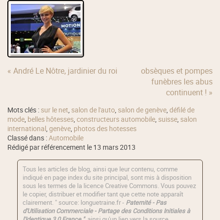
« André Le Nôtre, jardinier du roi
obsèques et pompes
funèbres les abus
continuent ! »
Mots clés :
sur le net
,
salon de l'auto
,
salon de genève
,
défilé de
mode
,
belles hôtesses
,
constructeurs automobile
,
suisse
,
salon
international
,
genève
,
photos des hotesses
Classé dans :
Automobile
Rédigé par référencement le 13 mars 2013
Tous les articles de blog, ainsi que leur contenu, comme
indiqué en page index du site principal, sont mis à disposition
sous les termes de la licence
Creative Commons
. Vous pouvez
le copier, distribuer et modifier tant que cette note apparaît
clairement. " source: longuetraine.fr -
Paternité - Pas
d'Utilisation Commerciale - Partage des Conditions Initiales à
l'Identique 3.0 France "
, ainsi qu'un lien vers la source .