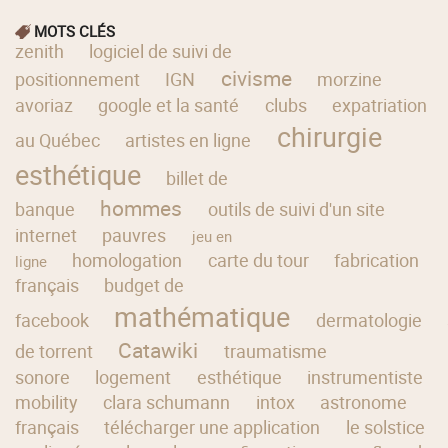
MOTS CLÉS
zenith
logiciel de suivi de
civisme
positionnement
IGN
morzine
avoriaz
google et la santé
clubs
expatriation
chirurgie
au Québec
artistes en ligne
esthétique
billet de
hommes
banque
outils de suivi d'un site
internet
pauvres
jeu en
homologation
carte du tour
fabrication
ligne
français
budget de
mathématique
facebook
dermatologie
Catawiki
de torrent
traumatisme
sonore
logement
esthétique
instrumentiste
mobility
clara schumann
intox
astronome
français
télécharger une application
le solstice