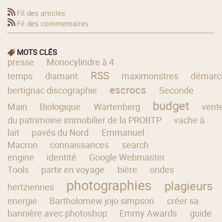
Fil des articles
Fil des commentaires
MOTS CLÉS
presse
Monocylindre à 4
RSS
temps
diamant
maximonstres
démarc
escrocs
bertignac discographie
Seconde
budget
Main
Biologique
Wartenberg
vent
du patrimoine immobilier de la PROBTP
vache à
lait
pavés du Nord
Emmanuel
Macron
connaissances
search
engine
identité
Google Webmaster
Tools
partir en voyage
bière
ondes
photographies
plagieurs
hertziennes
energie
Bartholomew jojo simpson
créer sa
bannière avec photoshop
Emmy Awards
guide