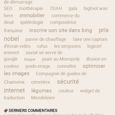
de démarrage
SEO
zoothérapie
TDAH
gala
bigfoot was
immobilier
here
commerce du
deuil
spéléologie
compositrice
prix
inscrire son site dans bing
française
nobel
panne de chauffage
faire une capture
d'écran vidéo
rufus
les simpsons
logiciel
iminent
savoir se servir de
google
jouer au Monopoly
illusion en
blague
optimiser
couleur
poids image
connaître
les images
Compagnie de guides de
sécurité
Chamonix
cimetière
internet
légumes
couleur
widget de
traduction
Mendeleïev
DERNIERS COMMENTAIRES