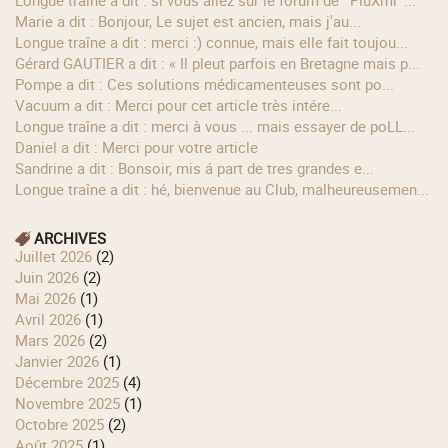
longue traîne a dit : si vous allez sur le forum de ' PluXml '...
Marie a dit : Bonjour, Le sujet est ancien, mais j'au...
longue traîne a dit : merci :) connue, mais elle fait toujou...
Gérard GAUTIER a dit : « Il pleut parfois en Bretagne mais p...
Pompe a dit : Ces solutions médicamenteuses sont po...
Vacuum a dit : Merci pour cet article très intére...
longue traîne a dit : merci à vous ... mais essayer de poLL...
Daniel a dit : Merci pour votre article
Sandrine a dit : Bonsoir, mis á part de tres grandes e...
longue traîne a dit : hé, bienvenue au Club, malheureusemen...
ARCHIVES
juillet 2026
(2)
juin 2026
(2)
mai 2026
(1)
avril 2026
(1)
mars 2026
(2)
janvier 2026
(1)
décembre 2025
(4)
novembre 2025
(1)
octobre 2025
(2)
août 2025
(1)