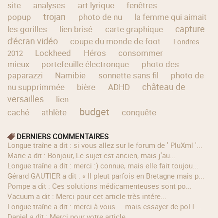
site
analyses
art lyrique
fenêtres
trojan
popup
photo de nu
la femme qui aimait
capture
les gorilles
lien brisé
carte graphique
d'écran vidéo
coupe du monde de foot
Londres
Lockheed
Héros
consommer
2012
mieux
portefeuille électronque
photo des
paparazzi
Namibie
sonnette sans fil
photo de
château de
nu supprimmée
bière
ADHD
versailles
lien
budget
caché
athlète
conquête
DERNIERS COMMENTAIRES
longue traîne a dit : si vous allez sur le forum de ' PluXml '...
Marie a dit : Bonjour, Le sujet est ancien, mais j'au...
longue traîne a dit : merci :) connue, mais elle fait toujou...
Gérard GAUTIER a dit : « Il pleut parfois en Bretagne mais p...
Pompe a dit : Ces solutions médicamenteuses sont po...
Vacuum a dit : Merci pour cet article très intére...
longue traîne a dit : merci à vous ... mais essayer de poLL...
Daniel a dit : Merci pour votre article