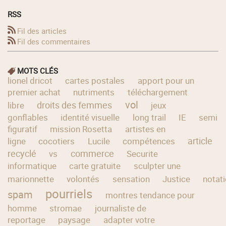
RSS
Fil des articles
Fil des commentaires
MOTS CLÉS
lionel dricot
cartes postales
apport pour un
premier achat
nutriments
téléchargement
vol
droits des femmes
libre
jeux
gonflables
identité visuelle
long trail
IE
semi
figuratif
mission Rosetta
artistes en
article
ligne
cocotiers
Lucile
compétences
recyclé
commerce
vs
Securite
informatique
carte gratuite
sculpter une
marionnette
volontés
sensation
Justice
notat
pourriels
spam
montres tendance pour
homme
stromae
journaliste de
reportage
paysage
adapter votre