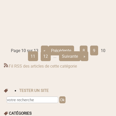
Page 10 sur 13
«
précédente
...
8
9
10
11
12
...
suivante
»
Fil RSS des articles de cette catégorie
TESTER UN SITE
CATÉGORIES