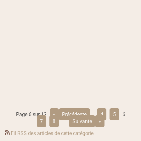
Page 6 sur 12
«
précédente
...
4
5
6
7
8
...
suivante
»
Fil RSS des articles de cette catégorie