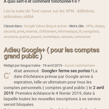
À quoi sert-il et comment fonctionne-t-il ?
Lire la suite de Tout savoir sur les VPN : définition,
utilisation, utilité
Classé dans :
Google Yahoo Bing et autres
- Mots clés :
VPN
,
réseau
,
sécurité
,
privé
,
internet
,
chiffrement
,
informatique
,
IP
,
navigation
,
anonyme
,
gratuit
,
payant
,
numérique
,
censure
,
contourner
Adieu Google+ ( pour les comptes
grand public )
Rédigé par longue traîne -
18 avril 2019
-
Aucun commentaire
était annoncé :
Google+ ferme ses portes !
La
C'
date d'échéance prévue par Google arrive à
expiration, telle un ultimatum pour tous les
comptes personnels ( comptes grand public ) le
2 avril
2019
. Première échéance le 4 février 2019, date à
laquelle toutes les nouvelles inscriptions à se service
seront bloquées.