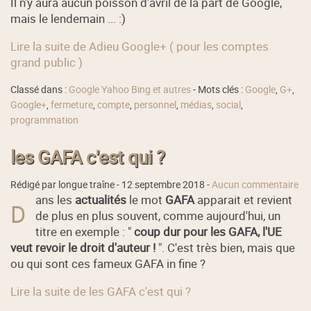
Il n'y aura aucun poisson d'avril de la part de Google,
mais le lendemain ... :)
Lire la suite de Adieu Google+ ( pour les comptes
grand public )
Classé dans :
Google Yahoo Bing et autres
- Mots clés :
Google
,
G+
,
Google+
,
fermeture
,
compte
,
personnel
,
médias
,
social
,
programmation
les GAFA c'est qui ?
Rédigé par longue traîne -
12 septembre 2018
-
Aucun commentaire
ans les
actualités
le mot
GAFA
apparait et revient
D
de plus en plus souvent, comme aujourd'hui, un
titre en exemple : "
coup dur pour les GAFA, l'UE
veut revoir le droit d'auteur !
". C'est très bien, mais que
ou qui sont ces fameux GAFA in fine ?
Lire la suite de les GAFA c'est qui ?