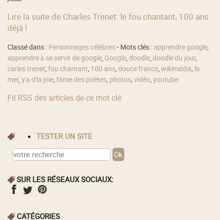
Lire la suite de Charles Trenet: le fou chantant, 100 ans
déjà !
Classé dans :
Personnages célèbres
- Mots clés :
apprendre google
,
apprendre à se servir de google
,
Google
,
doodle
,
doodle du jour
,
carles trenet
,
fou chantant
,
100 ans
,
douce france
,
wikimédia
,
la
mer
,
y'a d'la joie
,
l'ame des poètes
,
photos
,
vidéo
,
youtube
Fil RSS des articles de ce mot clé
TESTER UN SITE
SUR LES RÉSEAUX SOCIAUX:
CATÉGORIES