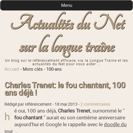
Menu
Actualités du Net
sur la longue traîne
Un blog sur le référencement efficace, via la Longue Traine et les
actualités du Net pour vous aider ...
Accueil
-
Mots clés
-
100-ans
Charles Trenet: le fou chantant, 100
ans déjà !
Rédigé par référencement -
18 mai 2013
-
2 commentaires
é oui, 100 ans déjà,
Charles Trenet
, surnommé le "
h
fou chantant
" aurait eu son centième anniversaire
aujourd'hui et Google le rappelle avec le
doodle du
jour
...