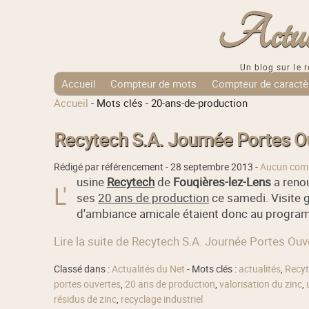
Actuali
Un blog sur le r
Accueil
Compteur de mots
Compteur de caractè
Accueil
-
Mots clés
-
20-ans-de-production
Tags Cloud
Recytech S.A. Journée Portes O
Rédigé par référencement -
28 septembre 2013
-
Aucun com
usine
Recytech
de
Fouqières-lez-Lens
a reno
L'
ses
20 ans de production
ce samedi. Visite g
d'ambiance amicale étaient donc au programm
Lire la suite de Recytech S.A. Journée Portes Ou
Classé dans :
Actualités du Net
- Mots clés :
actualités
,
Recy
portes ouvertes
,
20 ans de production
,
valorisation du zinc
,
résidus de zinc
,
recyclage industriel