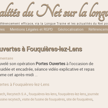
tés du Net sur la longu
éférencement efficace, via la Longue Traine et les actualités du Net po
res
Mentions Légales et RGPD
Géolocalisation
Référencem
uvertes à Fouquières-lez-Lens
mentaire
uvelé son opération
Portes Ouvertes
à l'occasion de
uidée et encadrée, séance vidéo explicative et repas
e cet après-midi ...
vertes à Fouquières-lez-Lens
tech
,
Recytech S.A.
,
fouquières-les-lens
,
fouquières-lez-lens
,
journée
usine recytech
,
visite de l'usine de fouquières
,
site de fouquières
,