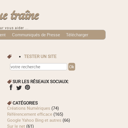
e traîne
ur vous aider ...
ent
Communiqués de Presse
Télécharger
TESTER UN SITE
SUR LES RÉSEAUX SOCIAUX:
CATÉGORIES
Créations Numériques
(74)
Référencement efficace
(165)
Google Yahoo Bing et autres
(66)
Sur le net
(61)