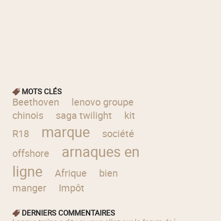
MOTS CLÉS
Beethoven
lenovo groupe
chinois
saga twilight
kit
marque
R18
société
arnaques en
offshore
ligne
Afrique
bien
manger
Impôt
DERNIERS COMMENTAIRES