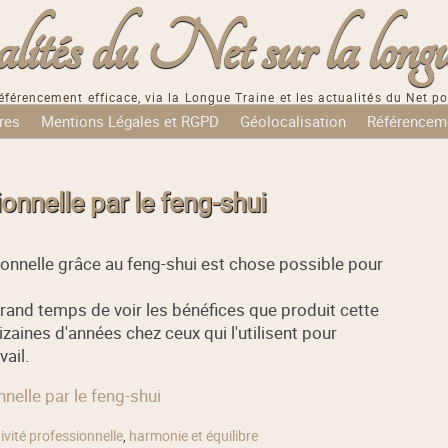
tés du Net sur la longu
éférencement efficace, via la Longue Traine et les actualités du Net po
res
Mentions Légales et RGPD
Géolocalisation
Référencem
onnelle par le feng-shui
ionnelle grâce au feng-shui est chose possible pour
rand temps de voir les bénéfices que produit cette
izaines d'années chez ceux qui l'utilisent pour
ail.
nnelle par le feng-shui
ivité professionnelle
,
harmonie et équilibre