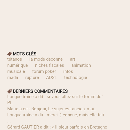
MOTS CLÉS
tétanos
la mode déconne
art
numérique
niches fiscales
animation
musicale
forum poker
infos
mada
rupture
ADSL
technologie
DERNIERS COMMENTAIRES
longue traîne a dit : si vous allez sur le forum de '
Pl...
Marie a dit : Bonjour, Le sujet est ancien, mai...
longue traîne a dit : merci :) connue, mais elle fait
...
Gérard GAUTIER a dit : « Il pleut parfois en Bretagne