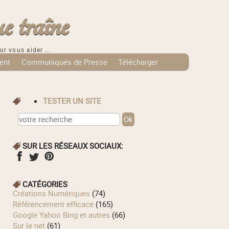
e traîne
ur vous aider ...
ent
Communiqués de Presse
Télécharger
TESTER UN SITE
SUR LES RÉSEAUX SOCIAUX:
CATÉGORIES
Créations Numériques
(74)
Référencement efficace
(165)
Google Yahoo Bing et autres
(66)
Sur le net
(61)