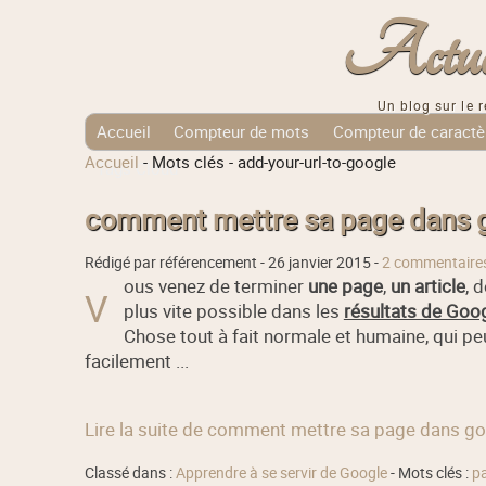
Actuali
Un blog sur le r
Accueil
Compteur de mots
Compteur de caractè
Accueil
-
Mots clés
-
add-your-url-to-google
Tags Cloud
comment mettre sa page dans g
Rédigé par référencement -
26 janvier 2015
-
2 commentaire
ous venez de terminer
une page
,
un article
, 
V
plus vite possible dans les
résultats de Goo
Chose tout à fait normale et humaine, qui peu
facilement ...
Lire la suite de comment mettre sa page dans g
Classé dans :
Apprendre à se servir de Google
- Mots clés :
p