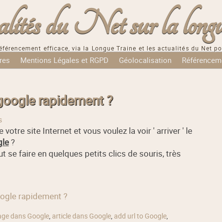
tés du Net sur la longu
éférencement efficace, via la Longue Traine et les actualités du Net po
res
Mentions Légales et RGPD
Géolocalisation
Référencem
oogle rapidement ?
s
de votre site Internet et vous voulez la voir ' arriver ' le
gle
?
t se faire en quelques petits clics de souris, très
oogle rapidement ?
age dans Google
,
article dans Google
,
add url to Google
,