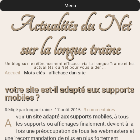
Menu
Actualités du Net
sur la longue traîne
Un blog sur le référencement efficace, via la Longue Traine et les
actualités du Net pour vous aider ...
Accueil
-
Mots clés
-
affichage-dun-site
votre site est-il adapté aux supports
mobiles ?
Rédigé par longue traîne -
17 août 2015
-
3 commentaires
voir
un site adapté aux supports mobiles
, à tous
A
les supports ou affichages finalement, devient à la
fois une préoccupation de tous les webmasters et
une 'recommandation' de plus en plus fortement