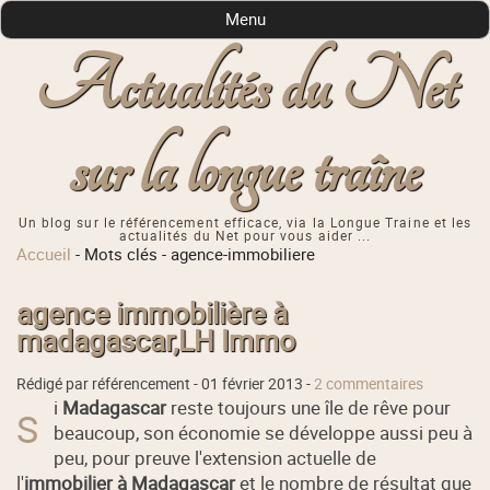
Menu
Actualités du Net
sur la longue traîne
Un blog sur le référencement efficace, via la Longue Traine et les
actualités du Net pour vous aider ...
Accueil
-
Mots clés
-
agence-immobiliere
agence immobilière à
madagascar,LH Immo
Rédigé par référencement -
01 février 2013
-
2 commentaires
i
Madagascar
reste toujours une île de rêve pour
S
beaucoup, son économie se développe aussi peu à
peu, pour preuve l'extension actuelle de
l'
immobilier à Madagascar
et le nombre de résultat que