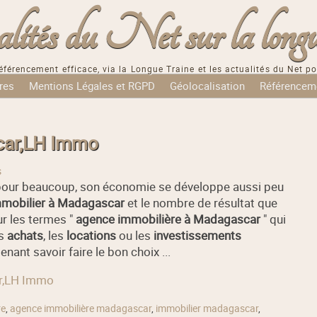
tés du Net sur la longu
éférencement efficace, via la Longue Traine et les actualités du Net po
res
Mentions Légales et RGPD
Géolocalisation
Référencem
car,LH Immo
s
e pour beaucoup, son économie se développe aussi peu
mobilier à Madagascar
et le nombre de résultat que
ur les termes "
agence immobilière à Madagascar
" qui
es
achats
, les
locations
ou les
investissements
enant savoir faire le bon choix ...
ar,LH Immo
re
,
agence immobilière madagascar
,
immobilier madagascar
,