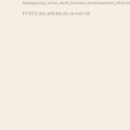
Madagascar
,
achat
,
vente
,
location
,
investissement
,
infos m
Fil RSS des articles de ce mot clé