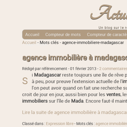
Actuali
Un blog sur le r
Accueil
Compteur de mots
Compteur de caractè
Accueil
-
Mots clés
-
agence-immobiliere-madagascar
Tags Cloud
agence immobilière à madagas
Rédigé par référencement -
01 février 2013
-
2 commentaire
i
Madagascar
reste toujours une île de rêv
S
à peu, pour preuve l'extension actuelle de l'
im
l'on peut avoir quand on fait une recherche s
croit de jour en jour, aussi bien pour les
ventes
, l
immobiliers
sur l'île de
Mada
. Encore faut-il maint
Lire la suite de agence immobilière à madagasc
Classé dans :
Expression libre
- Mots clés :
agence immobiliè