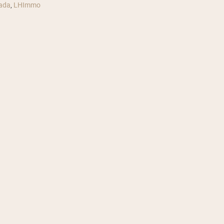
ada
,
LHImmo