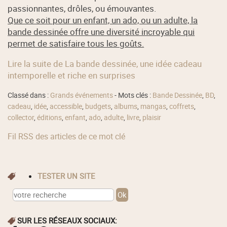
passionnantes, drôles, ou émouvantes.
Que ce soit pour un enfant, un ado, ou un adulte, la
bande dessinée offre une diversité incroyable qui
permet de satisfaire tous les goûts.
Lire la suite de La bande dessinée, une idée cadeau
intemporelle et riche en surprises
Classé dans :
Grands événements
- Mots clés :
Bande Dessinée
,
BD
,
cadeau
,
idée
,
accessible
,
budgets
,
albums
,
mangas
,
coffrets
,
collector
,
éditions
,
enfant
,
ado
,
adulte
,
livre
,
plaisir
Fil RSS des articles de ce mot clé
TESTER UN SITE
SUR LES RÉSEAUX SOCIAUX: