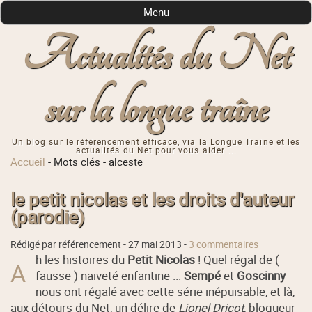
Menu
Actualités du Net
sur la longue traîne
Un blog sur le référencement efficace, via la Longue Traine et les
actualités du Net pour vous aider ...
Accueil
-
Mots clés
-
alceste
le petit nicolas et les droits d'auteur
(parodie)
Rédigé par référencement -
27 mai 2013
-
3 commentaires
h les histoires du
Petit Nicolas
! Quel régal de (
A
fausse ) naïveté enfantine ...
Sempé
et
Goscinny
nous ont régalé avec cette série inépuisable, et là,
aux détours du Net, un délire de
Lionel Dricot
, blogueur