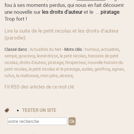
fou à ses moments perdus, qui nous en fait découvrir
une nouvelle sur
les droits d'auteur
et le ...
piratage
.
Trop fort !
Lire la suite de le petit nicolas et les droits d'auteur
(parodie)
Classé dans :
Actualités du Net
- Mots clés :
humour
,
actualités
,
sempé
,
goscinny
,
lionel dricot
,
le petit nicolas
,
histoires de petit
nicolas
,
droits d'auteur
,
piratage
,
l'inspecteur
,
nouvelle histoire du
petit nicolas
,
le petit nicolas et le piratage
,
eudes
,
geoffroy
,
agnan
,
rufus
,
la maîtresse
,
mon père
,
alceste
,
Fil RSS des articles de ce mot clé
TESTER UN SITE