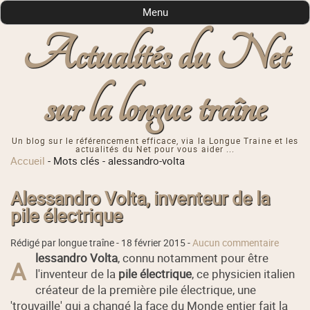
Menu
Actualités du Net
sur la longue traîne
Un blog sur le référencement efficace, via la Longue Traine et les
actualités du Net pour vous aider ...
Accueil
-
Mots clés
-
alessandro-volta
Alessandro Volta, inventeur de la
pile électrique
Rédigé par longue traîne -
18 février 2015
-
Aucun commentaire
lessandro Volta
, connu notamment pour être
A
l'inventeur de la
pile électrique
, ce physicien italien
créateur de la première pile électrique, une
'trouvaille' qui a changé la face du Monde entier fait la