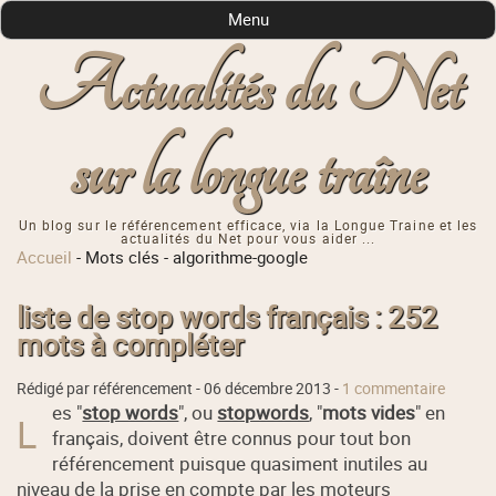
Menu
Actualités du Net
sur la longue traîne
Un blog sur le référencement efficace, via la Longue Traine et les
actualités du Net pour vous aider ...
Accueil
-
Mots clés
-
algorithme-google
liste de stop words français : 252
mots à compléter
Rédigé par référencement -
06 décembre 2013
-
1 commentaire
es "
stop words
", ou
stopwords
, "
mots vides
" en
L
français, doivent être connus pour tout bon
référencement puisque quasiment inutiles au
niveau de la prise en compte par les moteurs