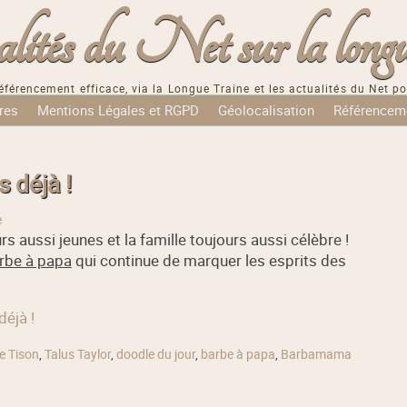
tés du Net sur la longu
éférencement efficace, via la Longue Traine et les actualités du Net po
res
Mentions Légales et RGPD
Géolocalisation
Référencem
 déjà !
e
rs aussi jeunes et la famille toujours aussi célèbre !
rbe à papa
qui continue de marquer les esprits des
déjà !
e Tison
,
Talus Taylor
,
doodle du jour
,
barbe à papa
,
Barbamama