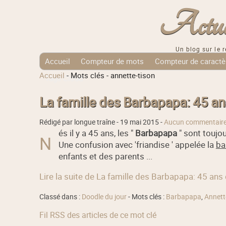
Actuali
Un blog sur le r
Accueil
Compteur de mots
Compteur de caractè
Accueil
-
Mots clés
-
annette-tison
Tags Cloud
La famille des Barbapapa: 45 ans
Rédigé par longue traîne -
19 mai 2015
-
Aucun commentair
és il y a 45 ans, les "
Barbapapa
" sont toujou
N
Une confusion avec 'friandise ' appelée la
ba
enfants et des parents ...
Lire la suite de La famille des Barbapapa: 45 ans 
Classé dans :
Doodle du jour
- Mots clés :
Barbapapa
,
Annett
Fil RSS des articles de ce mot clé