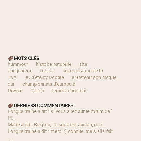
MOTS CLÉS
hummour
histoire naturelle
site
dangeureux
bûches
augmentation de la
TVA
JO d'été by Doodle
entretenir son disque
dur
championnats d'europe à
Dresde
Calico
femme chocolat
DERNIERS COMMENTAIRES
longue traîne a dit : si vous allez sur le forum de '
Pl...
Marie a dit : Bonjour, Le sujet est ancien, mai...
longue traîne a dit : merci :) connue, mais elle fait
...