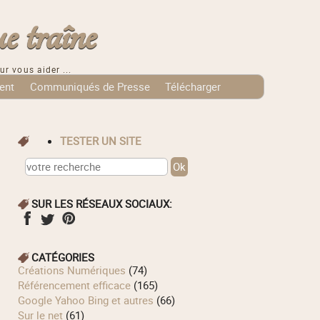
e traîne
ur vous aider ...
ent
Communiqués de Presse
Télécharger
TESTER UN SITE
SUR LES RÉSEAUX SOCIAUX:
CATÉGORIES
Créations Numériques
(74)
Référencement efficace
(165)
Google Yahoo Bing et autres
(66)
Sur le net
(61)