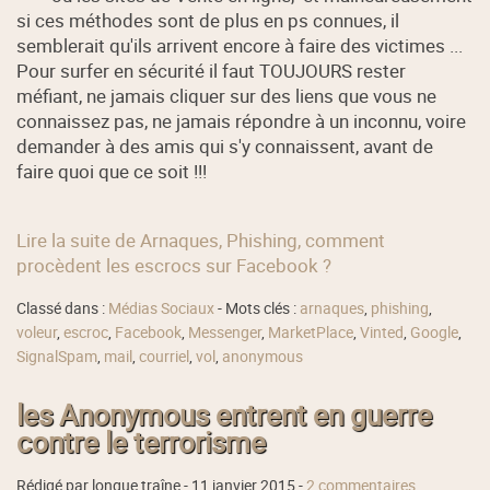
si ces méthodes sont de plus en ps connues, il
semblerait qu'ils arrivent encore à faire des victimes ...
Pour surfer en sécurité il faut TOUJOURS rester
méfiant, ne jamais cliquer sur des liens que vous ne
connaissez pas, ne jamais répondre à un inconnu, voire
demander à des amis qui s'y connaissent, avant de
faire quoi que ce soit !!!
Lire la suite de Arnaques, Phishing, comment
procèdent les escrocs sur Facebook ?
Classé dans :
Médias Sociaux
- Mots clés :
arnaques
,
phishing
,
voleur
,
escroc
,
Facebook
,
Messenger
,
MarketPlace
,
Vinted
,
Google
,
SignalSpam
,
mail
,
courriel
,
vol
,
anonymous
les Anonymous entrent en guerre
contre le terrorisme
Rédigé par longue traîne -
11 janvier 2015
-
2 commentaires