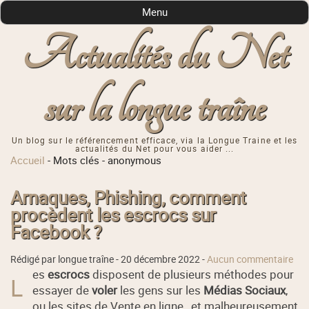
Menu
Actualités du Net
sur la longue traîne
Un blog sur le référencement efficace, via la Longue Traine et les
actualités du Net pour vous aider ...
Accueil
-
Mots clés
-
anonymous
Arnaques, Phishing, comment
procèdent les escrocs sur
Facebook ?
Rédigé par longue traîne -
20 décembre 2022
-
Aucun commentaire
es
escrocs
disposent de plusieurs méthodes pour
L
essayer de
voler
les gens sur les
Médias Sociaux
,
ou les sites de Vente en ligne, et malheureusement