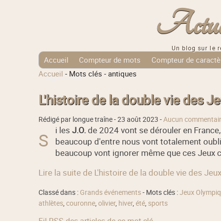
Actuali
Un blog sur le r
Accueil
Compteur de mots
Compteur de caractè
Accueil
-
Mots clés
-
antiques
Tags Cloud
L'histoire de la double vie des 
Rédigé par longue traîne -
23 août 2023
-
Aucun commentai
i les
J.O.
de 2024 vont se dérouler en France, 
S
beaucoup d'entre nous vont totalement oubli
beaucoup vont ignorer même que ces Jeux comp
Lire la suite de L'histoire de la double vie des Je
Classé dans :
Grands événements
- Mots clés :
Jeux Olympi
athlètes
,
couronne
,
olivier
,
hiver
,
été
,
sports