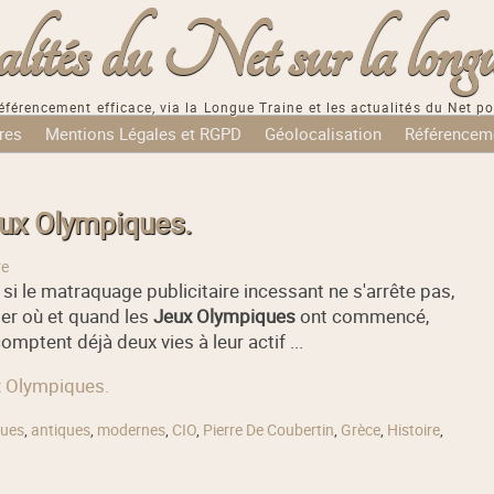
tés du Net sur la longu
éférencement efficace, via la Longue Traine et les actualités du Net po
res
Mentions Légales et RGPD
Géolocalisation
Référencem
Jeux Olympiques.
re
si le matraquage publicitaire incessant ne s'arrête pas,
er où et quand les
Jeux Olympiques
ont commencé,
tent déjà deux vies à leur actif ...
ux Olympiques.
ques
,
antiques
,
modernes
,
CIO
,
Pierre De Coubertin
,
Grèce
,
Histoire
,