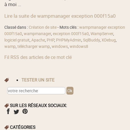
à moi ...
Lire la suite de wampmanager exception 000f15a0
Classé dans :
Création de site
- Mots clés :
wampmanager exception
000f15a0
,
wampmanager
,
exception 000f15a0
,
WampServer
,
logiciel gratuit
,
Apache
,
PHP
,
PHPMyAdmin
,
SqlBuddy
,
XDebug
,
wamp
,
télécharger wamp
,
windows
,
windows8
Fil RSS des articles de ce mot clé
TESTER UN SITE
SUR LES RÉSEAUX SOCIAUX:
CATÉGORIES