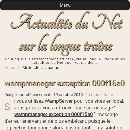
Menu
Actualités du Net
sur la longue traîne
Un blog sur le référencement efficace, via la Longue Traine et les
actualités du Net pour vous aider ...
Accueil
-
Mots clés
-
apache
wampmanager exception 000f15a0
Rédigé par référencement -
19 octobre 2013
-
1 commentaire
i vous utilisez W
ampServer
pour vos sites en local,
S
vous pouvez vous retrouver face au message "
wampmanager exception 000f15a0
", message
d'erreur énervant et de plus embêtant, puisque le
logiciel ne fonctionne alors plus du tout ... ma solution