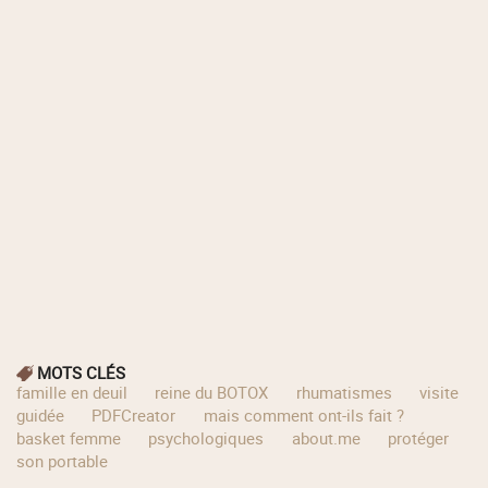
MOTS CLÉS
famille en deuil
reine du BOTOX
rhumatismes
visite
guidée
PDFCreator
mais comment ont-ils fait ?
basket femme
psychologiques
about.me
protéger
son portable