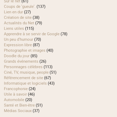
Sur le net
(61)
Coups de 'gueule'.
(137)
Lien en dur
(27)
Création de site
(38)
Actualités du Net
(79)
Liens utiles
(115)
Apprendre à se servir de Google
(78)
Un peu d'humour
(70)
Expression libre
(87)
Photographie et images
(40)
Doodle du jour
(85)
Grands événements
(26)
Personnages célèbres
(113)
Ciné, TV, musique, people
(51)
Référencement de site
(67)
Informatique et logiciels
(43)
Francophonie
(24)
Utile à savoir
(46)
Automobile
(20)
Santé et Bien-être
(51)
Médias Sociaux
(37)