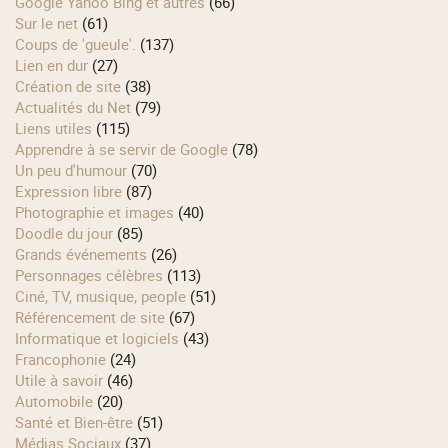
Google Yahoo Bing et autres
(66)
Sur le net
(61)
Coups de 'gueule'.
(137)
Lien en dur
(27)
Création de site
(38)
Actualités du Net
(79)
Liens utiles
(115)
Apprendre à se servir de Google
(78)
Un peu d'humour
(70)
Expression libre
(87)
Photographie et images
(40)
Doodle du jour
(85)
Grands événements
(26)
Personnages célèbres
(113)
Ciné, TV, musique, people
(51)
Référencement de site
(67)
Informatique et logiciels
(43)
Francophonie
(24)
Utile à savoir
(46)
Automobile
(20)
Santé et Bien-être
(51)
Médias Sociaux
(37)