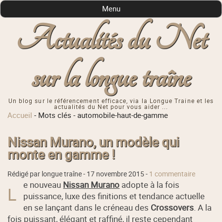
Menu
Actualités du Net
sur la longue traîne
Un blog sur le référencement efficace, via la Longue Traine et les
actualités du Net pour vous aider ...
Accueil
-
Mots clés
-
automobile-haut-de-gamme
Nissan Murano, un modèle qui
monte en gamme !
Rédigé par longue traîne -
17 novembre 2015
-
1 commentaire
e nouveau
Nissan Murano
adopte à la fois
L
puissance, luxe des finitions et tendance actuelle
en se lançant dans le créneau des
Crossovers
. A la
fois puissant, élégant et raffiné, il reste cependant