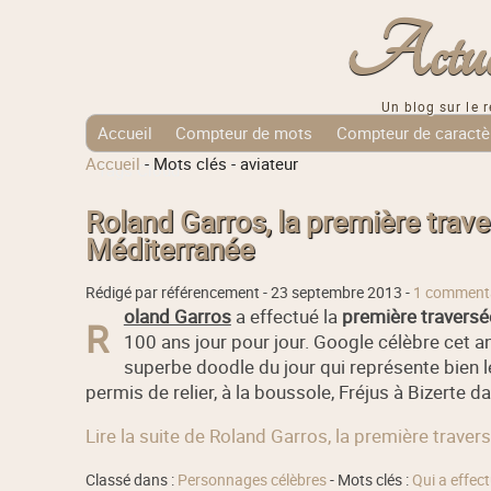
Actuali
Un blog sur le r
Accueil
Compteur de mots
Compteur de caractè
Accueil
-
Mots clés
-
aviateur
Tags Cloud
Roland Garros, la première trav
Méditerranée
Rédigé par référencement -
23 septembre 2013
-
1 comment
oland Garros
a effectué la
première traversé
R
100 ans jour pour jour. Google célèbre cet an
superbe doodle du jour qui représente bien l
permis de relier, à la boussole, Fréjus à Bizerte 
Lire la suite de Roland Garros, la première trave
Classé dans :
Personnages célèbres
- Mots clés :
Qui a effec