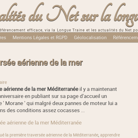
tés du Net sur la longu
éférencement efficace, via la Longue Traine et les actualités du Net po
res
Mentions Légales et RGPD
Géolocalisation
Référencem
ersée aérienne de la mer
aire
e aérienne de la mer Méditerranée
il y a maintenant
niversaire en publiant sur sa page d'accueil un
e ' Morane ' qui malgré deux pannes de moteur lui a
dans des conditions assez cocasses ...
rsée aérienne de la mer Méditerranée
tué la première traversée aérienne de la Méditerranée
,
apprendre