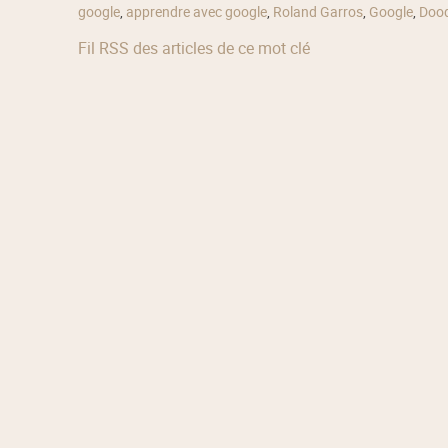
google
,
apprendre avec google
,
Roland Garros
,
Google
,
Dood
Fil RSS des articles de ce mot clé