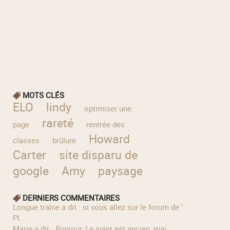
MOTS CLÉS
ELO
lindy
optimiser une
rareté
page
rentrée des
Howard
classes
brûlure
Carter
site disparu de
google
Amy
paysage
DERNIERS COMMENTAIRES
longue traîne a dit : si vous allez sur le forum de '
Pl...
Marie a dit : Bonjour, Le sujet est ancien, mai...