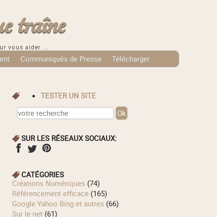
e traîne
ur vous aider ...
ent
Communiqués de Presse
Télécharger
TESTER UN SITE
SUR LES RÉSEAUX SOCIAUX:
CATÉGORIES
Créations Numériques
(74)
Référencement efficace
(165)
Google Yahoo Bing et autres
(66)
Sur le net
(61)