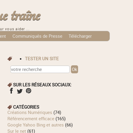
e traîne
ur vous aider ...
ent
Communiqués de Presse
Télécharger
TESTER UN SITE
SUR LES RÉSEAUX SOCIAUX:
CATÉGORIES
Créations Numériques
(74)
Référencement efficace
(165)
Google Yahoo Bing et autres
(66)
Sur le net
(61)