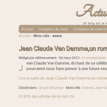
Actuali
Un blog sur le r
Accueil
Compteur de mots
Compteur de caractè
Accueil
-
Mots clés
-
aware
Tags Cloud
Jean Claude Van Damme,un roma
Rédigé par référencement -
04 mars 2012
-
6 commentaires
ean Claude Van Damme, du haut de sa célébrité,
J
pourraient nous faire penser à une future oeuv
Lire la suite de Jean Claude Van Damme,un roman
Classé dans :
Un peu d'humour
- Mots clés :
humour
,
Jean C
Fil RSS des articles de ce mot clé