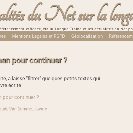
tés du Net sur la longu
éférencement efficace, via la Longue Traine et les actualités du Net po
res
Mentions Légales et RGPD
Géolocalisation
Référencem
n pour continuer ?
 a laissé "filtrer" quelques petits textes qui
re écrite ...
 pour continuer ?
laude Van Damme
,
,
aware