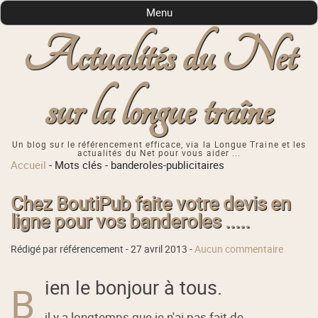
Menu
Actualités du Net
sur la longue traîne
Un blog sur le référencement efficace, via la Longue Traine et les
actualités du Net pour vous aider ...
Accueil
-
Mots clés
-
banderoles-publicitaires
Chez BoutiPub faite votre devis en
ligne pour vos banderoles .....
Rédigé par référencement -
27 avril 2013
-
Aucun commentaire
ien le bonjour à tous.
B
il y a longtemps que je n'ai pas fait de