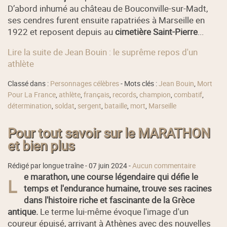
D’abord inhumé au château de Bouconville-sur-Madt,
ses cendres furent ensuite rapatriées à Marseille en
1922 et reposent depuis au
cimetière Saint-Pierre
...
Lire la suite de Jean Bouin : le suprême repos d'un
athlète
Classé dans :
Personnages célèbres
- Mots clés :
Jean Bouin
,
Mort
Pour La France
,
athlète
,
français
,
records
,
champion
,
combatif
,
détermination
,
soldat
,
sergent
,
bataille
,
mort
,
Marseille
Pour tout savoir sur le MARATHON
et bien plus
Rédigé par longue traîne -
07 juin 2024
-
Aucun commentaire
e marathon, une course légendaire qui défie le
L
temps et l'endurance humaine, trouve ses racines
dans l'histoire riche et fascinante de la Grèce
antique.
Le terme lui-même évoque l'image d'un
coureur épuisé, arrivant à Athènes avec des nouvelles