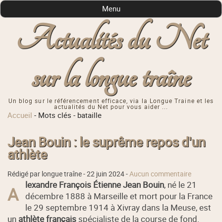
Menu
Actualités du Net
sur la longue traîne
Un blog sur le référencement efficace, via la Longue Traine et les
actualités du Net pour vous aider ...
Accueil
-
Mots clés
-
bataille
Jean Bouin : le suprême repos d'un
athlète
Rédigé par longue traîne -
22 juin 2024
-
Aucun commentaire
lexandre François Étienne Jean Bouin
, né le 21
A
décembre 1888 à Marseille et mort pour la France
le 29 septembre 1914 à Xivray dans la Meuse, est
un
athlète français
spécialiste de la course de fond.