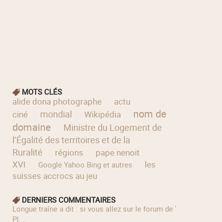
MOTS CLÉS
alide dona photographe
actu
nom de
mondial
ciné
Wikipédia
domaine
Ministre du Logement de
l’Égalité des territoires et de la
Ruralité
régions
pape nenoit
XVI
les
Google Yahoo Bing et autres
suisses accrocs au jeu
DERNIERS COMMENTAIRES
longue traîne a dit : si vous allez sur le forum de '
Pl...