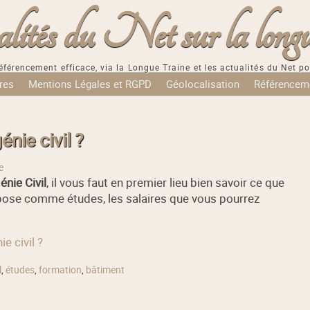
tés du Net sur la longu
éférencement efficace, via la Longue Traine et les actualités du Net po
res
Mentions Légales et RGPD
Géolocalisation
Référencem
nie civil ?
e
énie Civil
, il vous faut en premier lieu bien savoir ce que
 impose comme études, les salaires que vous pourrez
e civil ?
l
,
études
,
formation
,
bâtiment