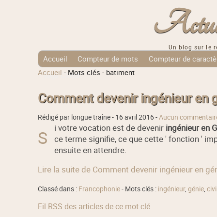
Actuali
Un blog sur le r
Accueil
Compteur de mots
Compteur de caractè
Accueil
-
Mots clés
-
batiment
Tags Cloud
Comment devenir ingénieur en gé
Rédigé par longue traîne -
16 avril 2016
-
Aucun commentair
i votre vocation est de devenir
ingénieur en G
S
ce terme signifie, ce que cette ' fonction '
ensuite en attendre.
Lire la suite de Comment devenir ingénieur en géni
Classé dans :
Francophonie
- Mots clés :
ingénieur
,
génie
,
civi
Fil RSS des articles de ce mot clé