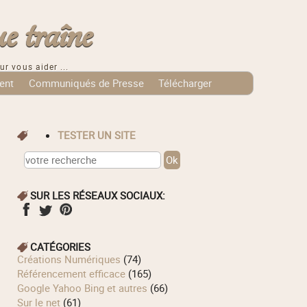
e traîne
ur vous aider ...
ent
Communiqués de Presse
Télécharger
TESTER UN SITE
SUR LES RÉSEAUX SOCIAUX:
CATÉGORIES
Créations Numériques
(74)
Référencement efficace
(165)
Google Yahoo Bing et autres
(66)
Sur le net
(61)