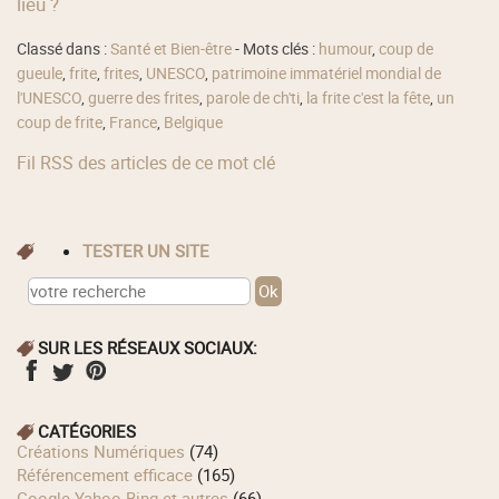
lieu ?
Classé dans :
Santé et Bien-être
- Mots clés :
humour
,
coup de
gueule
,
frite
,
frites
,
UNESCO
,
patrimoine immatériel mondial de
l'UNESCO
,
guerre des frites
,
parole de ch'ti
,
la frite c'est la fête
,
un
coup de frite
,
France
,
Belgique
Fil RSS des articles de ce mot clé
TESTER UN SITE
SUR LES RÉSEAUX SOCIAUX:
CATÉGORIES
Créations Numériques
(74)
Référencement efficace
(165)
Google Yahoo Bing et autres
(66)