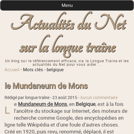
Menu
Actualités du Net
sur la longue traîne
Un blog sur le référencement efficace, via la Longue Traine et les
actualités du Net pour vous aider ...
Accueil
-
Mots clés
-
belgique
le Mundaneum de Mons
Rédigé par longue traîne -
23 août 2015
-
Aucun commentaire
e
Mundaneum de Mons
, en
Belgique
, est à la fois
L
l'ancêtre du stockage sur Internet, des moteurs de
recherche comme Google, des encyclopédies en
ligne telle Wikipédia et d'une foule d’autres choses.
Créé en 1920, puis revu, renommé, déplacé, il est