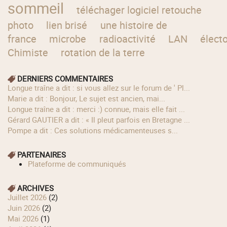
sommeil
téléchager logiciel retouche
photo
lien brisé
une histoire de
france
microbe
radioactivité
LAN
élect
Chimiste
rotation de la terre
DERNIERS COMMENTAIRES
longue traîne a dit : si vous allez sur le forum de ' Pl...
Marie a dit : Bonjour, Le sujet est ancien, mai...
longue traîne a dit : merci :) connue, mais elle fait ...
Gérard GAUTIER a dit : « Il pleut parfois en Bretagne ...
Pompe a dit : Ces solutions médicamenteuses s...
PARTENAIRES
Plateforme de communiqués
ARCHIVES
juillet 2026
(2)
juin 2026
(2)
mai 2026
(1)